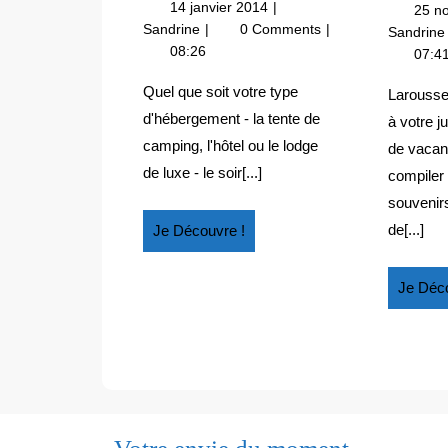
14
14 janvier 2014
25 n
APRÈS
janvier
Tromper
Sandrine
0 Comments
Sandrin
UN
2014
l’ennui
08:26
07:4
SAFARI
après
un
Quel que soit votre type
Larousse
safari
d'hébergement - la tente de
à votre j
camping, l'hôtel ou le lodge
de vacan
de luxe - le soir[...]
compiler 
souvenir
Je
de[...]
Je Découvre !
Découvre
!
Je Déco