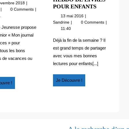
JOURNAL
25
ovembre 2018
MA
POUR ENFANTS
DE
novembre
Mon
e
0 Comments
SÉLECTIO
VACANCES
2018
journal
13
1
13 mai 2016
HEBDO
de
mai
Ma
Sandrine
0 Comments
DE
vacances
 Jeunesse propose
2016
sélection
11:40
LIVRES
hebdo
unior « Mon journal
de
POUR
Déjà la fin de la semaine ? Il
ces » pour
livres
ENFANTS
est grand temps de partager
tous les bons
pour
avec vous mes bonnes
enfants
s de vacances ou
lectures pour enfants[...]
Je
Je Découvre !
Je
uvre !
Découvre
Découvre
!
!