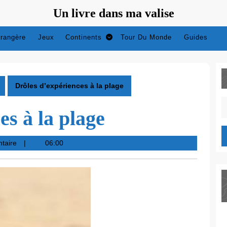
Un livre dans ma valise
trangère
Jeux
Continents
Tour Du Monde
Guides
Drôles d’expériences à la plage
S
es à la plage
fo
taire
06:00