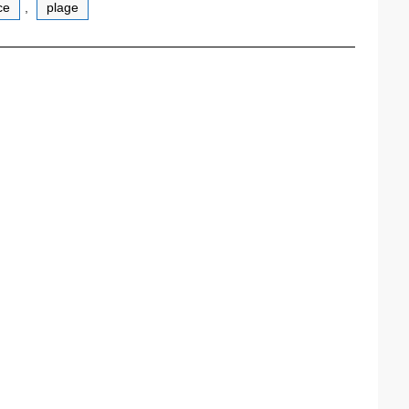
ce
,
plage