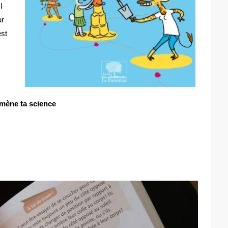
l
ur
est
amène ta science