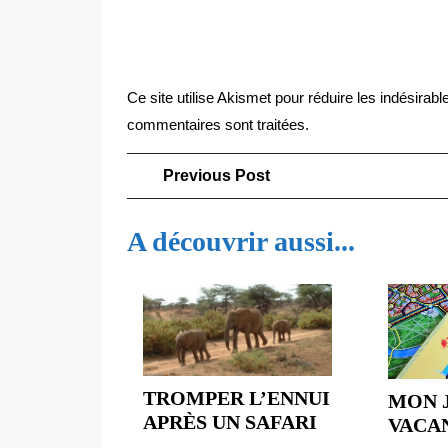
Ce site utilise Akismet pour réduire les indésirabl
commentaires sont traitées
.
Navigation
Previous
Previous Post
Post
de
A découvrir aussi...
l’article
TROMPER L’ENNUI
MON 
TROMPER
APRÈS UN SAFARI
VACA
L’ENNUI