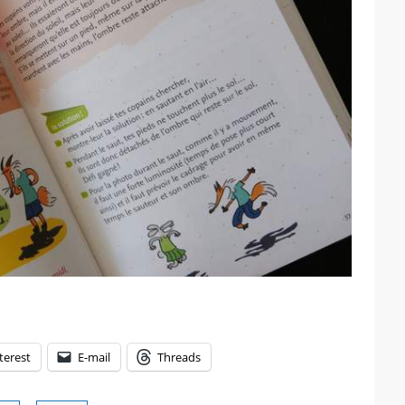
terest
E-mail
Threads