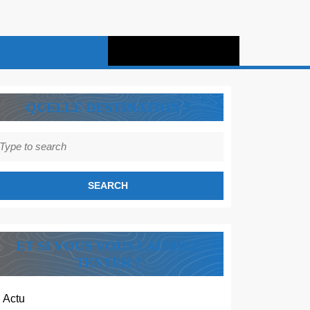
QUELLE DESTINATION ?
earch
r:
ET SI VOUS VOUS LAISSIEZ
TENTER ?
Actu