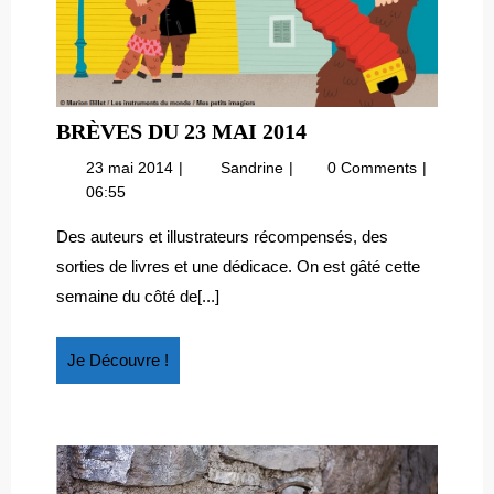
BRÈVES
BRÈVES DU 23 MAI 2014
DU
23
Brèves
23 mai 2014
Sandrine
0 Comments
23
mai
du
06:55
MAI
2014
23
2014
mai
Des auteurs et illustrateurs récompensés, des
2014
sorties de livres et une dédicace. On est gâté cette
semaine du côté de[...]
Je
Je Découvre !
Découvre
!