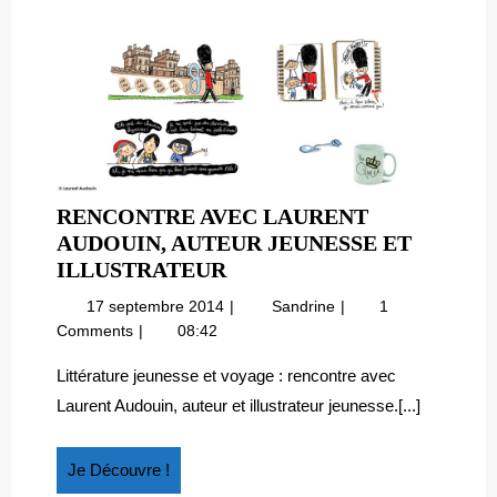
RENCONTRE AVEC LAURENT
AUDOUIN, AUTEUR JEUNESSE ET
RENCONTRE
ILLUSTRATEUR
AVEC
17
Rencontre
17 septembre 2014
Sandrine
1
LAURENT
septembre
avec
Comments
08:42
AUDOUIN,
2014
Laurent
AUTEUR
Audouin,
Littérature jeunesse et voyage : rencontre avec
auteur
JEUNESSE
Laurent Audouin, auteur et illustrateur jeunesse.[...]
Jeunesse
ET
et
ILLUSTRATEUR
illustrateur
Je
Je Découvre !
Découvre