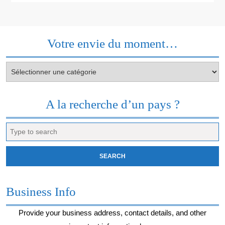
Votre envie du moment…
Votre
envie
du
moment…
A la recherche d’un pays ?
Search
for:
Business Info
Provide your business address, contact details, and other