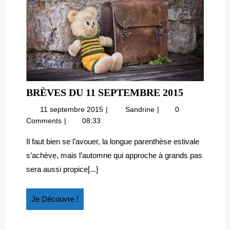
BRÈVES
BRÈVES DU 11 SEPTEMBRE 2015
DU
11
Brèves
11 septembre 2015
Sandrine
0
11
septembre
du
Comments
08:33
SEPTEM
2015
11
2015
septembre
Il faut bien se l’avouer, la longue parenthèse estivale
2015
s’achève, mais l’automne qui approche à grands pas
sera aussi propice[...]
Je
Je Découvre !
Découvre
!