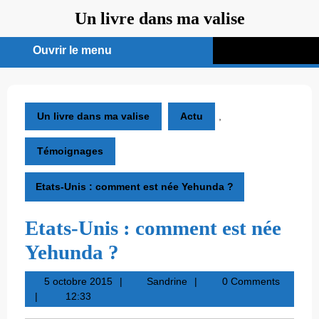
Aller
Un livre dans ma valise
au
contenu
Ouvrir le menu
Ouvrir
le
menu
Un livre dans ma valise
Actu
,
Témoignages
Etats-Unis : comment est née Yehunda ?
Etats-Unis : comment est née
Yehunda ?
5
Sandrine
5 octobre 2015
Sandrine
0 Comments
octobre
12:33
2015