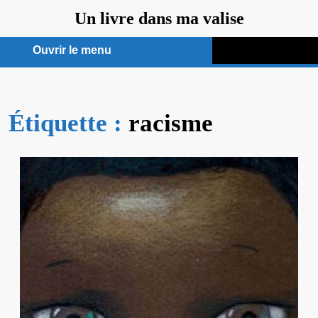
Aller
Un livre dans ma valise
au
contenu
Ouvrir le menu
Ouvrir
le
Étiquette :
menu
racisme