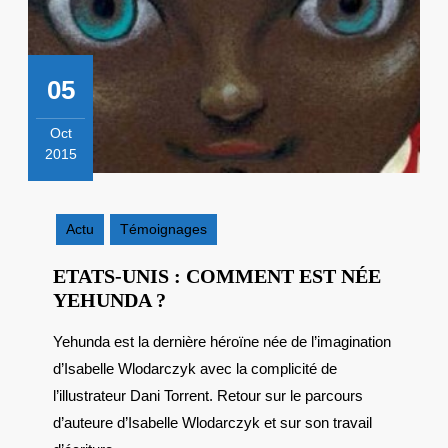
05
Oct
2015
5
octobre
2015
Actu
Témoignages
ETATS-UNIS : COMMENT EST NÉE
ETATS-
YEHUNDA ?
UNIS
Yehunda est la dernière héroïne née de l’imagination
:
d’Isabelle Wlodarczyk avec la complicité de
COMMENT
EST
l’illustrateur Dani Torrent. Retour sur le parcours
NÉE
d’auteure d’Isabelle Wlodarczyk et sur son travail
YEHUNDA