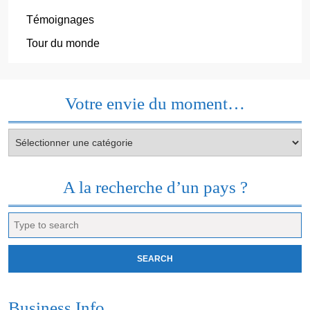
Témoignages
Tour du monde
Votre envie du moment…
Votre
envie
du
moment…
A la recherche d’un pays ?
Search
for:
Business Info