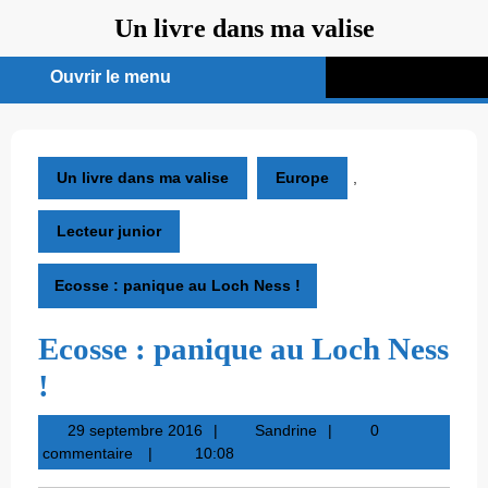
Aller
Un livre dans ma valise
au
contenu
Ouvrir le menu
Ouvrir
le
menu
Un livre dans ma valise
Europe
,
Lecteur junior
Ecosse : panique au Loch Ness !
Ecosse : panique au Loch Ness
!
29
Sandrine
29 septembre 2016
Sandrine
0
septembre
commentaire
10:08
2016