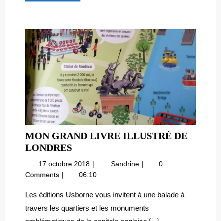
Découvre
!
MON GRAND LIVRE ILLUSTRÉ DE
MON
LONDRES
GRAND
17
Mon
17 octobre 2018
Sandrine
0
LIVRE
octobre
grand
Comments
06:10
ILLUSTRÉ
2018
livre
DE
illustré
Les éditions Usborne vous invitent à une balade à
de
LONDRES
travers les quartiers et les monuments
Londres