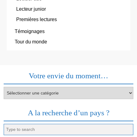
Lecteur junior
Premières lectures
Témoignages
Tour du monde
Votre envie du moment…
Votre
envie
du
moment…
A la recherche d’un pays ?
Search
for: