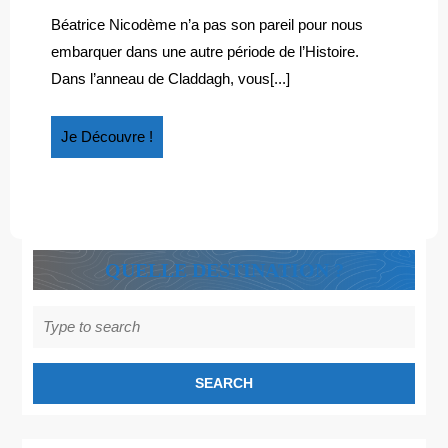
2018
l’anneau
CLADDAGH
de
Béatrice Nicodème n’a pas son pareil pour nous
Claddagh
embarquer dans une autre période de l’Histoire.
Dans l’anneau de Claddagh, vous[...]
Je
Je Découvre !
Découvre
!
QUELLE DESTINATION ?
Search
for: