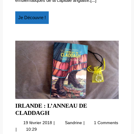
emblématiques de la capitale anglaise.[...]
Je
Je Découvre !
Découvre
!
IRLANDE : L’ANNEAU DE
IRLANDE
CLADDAGH
:
19
Irlande
19 février 2018
Sandrine
1 Comments
L’ANNEAU
février
:
10:29
DE