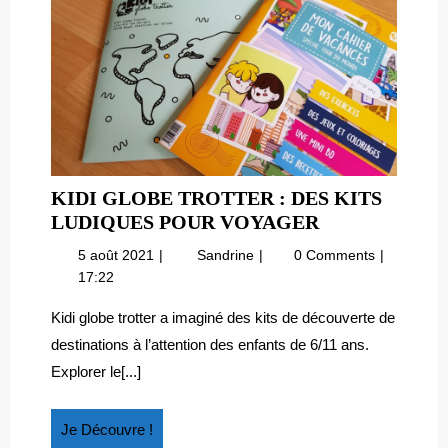
KIDI GLOBE TROTTER : DES KITS
KIDI
LUDIQUES POUR VOYAGER
GLOBE
5
Kidi
5 août 2021
Sandrine
0 Comments
TROTTER
août
globe
17:22
:
2021
trotter
DES
:
Kidi globe trotter a imaginé des kits de découverte de
des
KITS
destinations à l’attention des enfants de 6/11 ans.
kits
LUDIQUES
Explorer le[...]
ludiques
POUR
pour
VOYAGER
voyager
Je
Je Découvre !