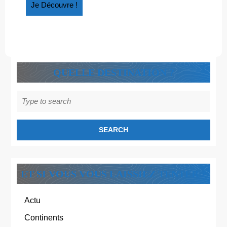
Je
Je Découvre !
Découvre
!
QUELLE DESTINATION ?
Search
for:
ET SI VOUS VOUS LAISSIEZ TENTER ?
Actu
Continents