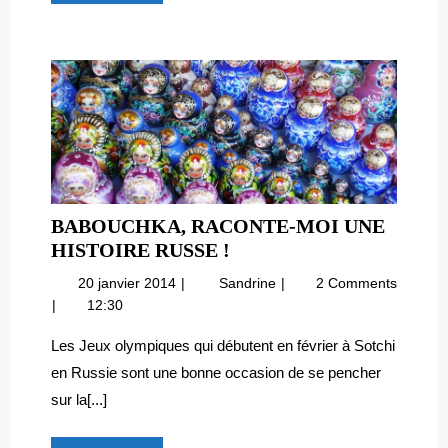
Découvre
!
BABOUCHKA, RACONTE-MOI UNE
BABOUCHKA,
HISTOIRE RUSSE !
RACONTE-
20
Babouchka,
20 janvier 2014
Sandrine
2 Comments
MOI
janvier
raconte-
12:30
UNE
2014
moi
HISTOIRE
une
Les Jeux olympiques qui débutent en février à Sotchi
histoire
RUSSE
en Russie sont une bonne occasion de se pencher
russe
!
sur la[...]
!