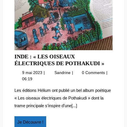
INDE : « LES OISEAUX
INDE
ÉLECTRIQUES DE POTHAKUDI »
:
9
Inde
9 mai 2023
Sandrine
0 Comments
« LES
mai
:
06:19
OISEAU
2023
« Les
ÉLECTR
oiseaux
Les éditions Hélium ont publié un bel album poétique
électriques
DE
« Les oiseaux électriques de Pothakudi » dont la
de
POTHAK
trame principale s’inspire d’une[...]
Pothakudi »
Je
Je Découvre !