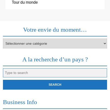
Tour du monde
Votre envie du moment…
Votre
envie
du
moment…
A la recherche d’un pays ?
Search
for:
Business Info