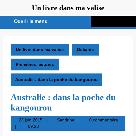
Aller
Un livre dans ma valise
au
contenu
Ouvrir le menu
Ouvrir
le
menu
Un livre dans ma valise
Océanie
,
Premières lectures
Australie : dans la poche du kangourou
Australie : dans la poche du
kangourou
23
Sandrine
23 juin 2015
Sandrine
0 commentaire
juin
09:23
2015