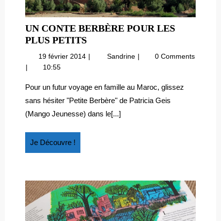
UN CONTE BERBÈRE POUR LES
UN
PLUS PETITS
CONTE
19
Un
19 février 2014
Sandrine
0 Comments
BERBÈRE
février
conte
10:55
POUR
2014
berbère
LES
pour
Pour un futur voyage en famille au Maroc, glissez
les
PLUS
sans hésiter "Petite Berbère" de Patricia Geis
plus
PETITS
(Mango Jeunesse) dans le[...]
petits
Je
Je Découvre !
Découvre
!