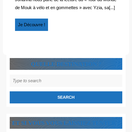
quand
YZIA
de Mouk à vélo et en gommettes » avec Yzia, sa[...]
Yzia
RENCONTRE
rencontre
MOUK
Mouk
Je
Je Découvre !
Découvre
!
QUELLE DESTINATION ?
Search
for:
ET SI VOUS VOUS LAISSIEZ TENTER ?