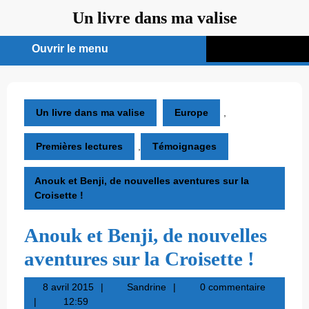
Aller
Un livre dans ma valise
au
contenu
Ouvrir le menu
Ouvrir
le
menu
Un livre dans ma valise
Europe
,
Premières lectures
,
Témoignages
Anouk et Benji, de nouvelles aventures sur la
Croisette !
Anouk et Benji, de nouvelles
aventures sur la Croisette !
8
Sandrine
8 avril 2015
Sandrine
0 commentaire
avril
12:59