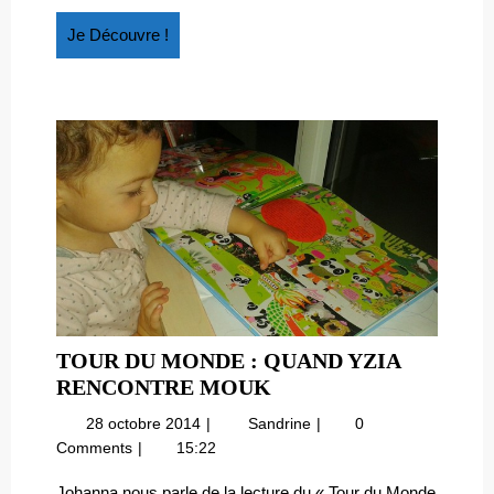
tonton »
Je
Je Découvre !
Découvre
!
TOUR DU MONDE : QUAND YZIA
TOUR
RENCONTRE MOUK
DU
28
Tour
28 octobre 2014
Sandrine
0
MONDE
octobre
du
Comments
15:22
:
2014
monde
QUAND
:
Johanna nous parle de la lecture du « Tour du Monde