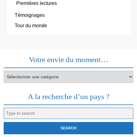
Premières lectures
Témoignages
Tour du monde
Votre envie du moment…
Votre
envie
du
moment…
A la recherche d’un pays ?
Search
for: