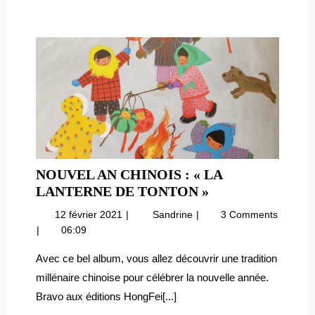
À
à
!
L’ANGLAIS
l’anglais
NOUVEL AN CHINOIS : « LA
NOUVEL
LANTERNE DE TONTON »
AN
12
Nouvel
12 février 2021
Sandrine
3 Comments
CHINOIS
février
An
06:09
:
2021
chinois
« LA
:
Avec ce bel album, vous allez découvrir une tradition
« La
LANTERNE
millénaire chinoise pour célébrer la nouvelle année.
lanterne
DE
Bravo aux éditions HongFei[...]
de
TONTON »