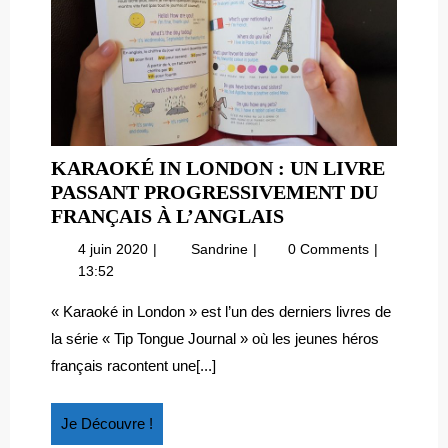
KARAOKÉ IN LONDON : UN LIVRE
PASSANT PROGRESSIVEMENT DU
KARAOKÉ
FRANÇAIS À L’ANGLAIS
IN
4
Karaoké
4 juin 2020
Sandrine
0 Comments
LONDON
juin
in
13:52
:
2020
London
UN
:
« Karaoké in London » est l’un des derniers livres de
un
LIVRE
la série « Tip Tongue Journal » où les jeunes héros
livre
PASSANT
français racontent une[...]
passant
PROGRESSIVEM
progressivement
DU
du
Je
Je Découvre !
FRANÇAIS
français
Découvre