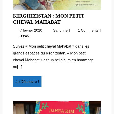
KIRGHIZISTAN : MON PETIT
KIRGHIZISTAN
CHEVAL MAHABAT
:
7
Kirghizistan
7 février 2020
Sandrine
1 Comments
MON
février
:
09:45
PETIT
2020
Mon
CHEVAL
petit
Suivez « Mon petit cheval Mahabat » dans les
cheval
MAHABAT
grands espaces du Kirghizistan. « Mon petit
Mahabat
cheval Mahabat » est un bel album en hommage
au[...]
Je
Je Découvre !
Découvre
!