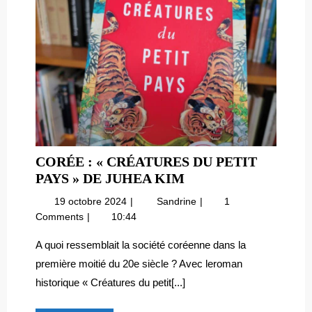
CORÉE : « CRÉATURES DU PETIT
CORÉE
PAYS » DE JUHEA KIM
:
19
Corée
19 octobre 2024
Sandrine
1
« CRÉATURES
octobre
:
Comments
10:44
DU
2024
« Créatures
PETIT
du
A quoi ressemblait la société coréenne dans la
petit
PAYS »
première moitié du 20e siècle ? Avec leroman
pays »
DE
historique « Créatures du petit[...]
de
JUHEA
Juhea
KIM