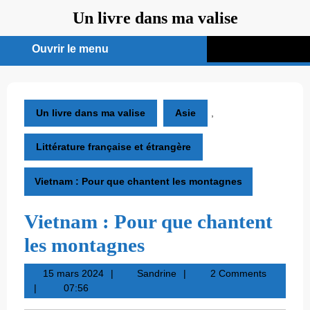
Aller
Un livre dans ma valise
au
contenu
Ouvrir le menu
Ouvrir
le
menu
Un livre dans ma valise
Asie
,
Littérature française et étrangère
Vietnam : Pour que chantent les montagnes
Vietnam : Pour que chantent
les montagnes
15
Sandrine
15 mars 2024
Sandrine
2 Comments
mars
07:56
2024