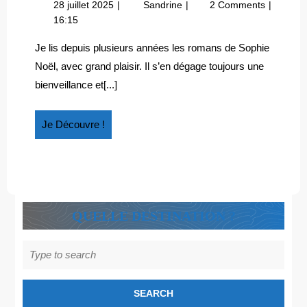
28
Indonésie
28 juillet 2025
Sandrine
2 Comments
« LE
juillet
:
16:15
SERMENT
2025
« Le
DE
serment
Je lis depuis plusieurs années les romans de Sophie
de
L’HOMME
Noël, avec grand plaisir. Il s’en dégage toujours une
l’homme
ROUGE »,
bienveillance et[...]
rouge »,
DE
de
SOPHIE
Sophie
Je
Je Découvre !
NOËL
Noël
Découvre
!
QUELLE DESTINATION ?
Search
for: