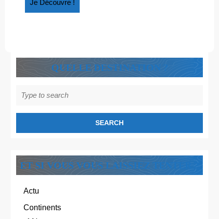
Je
Je Découvre !
Découvre
!
QUELLE DESTINATION ?
Search
for:
ET SI VOUS VOUS LAISSIEZ TENTER ?
Actu
Continents