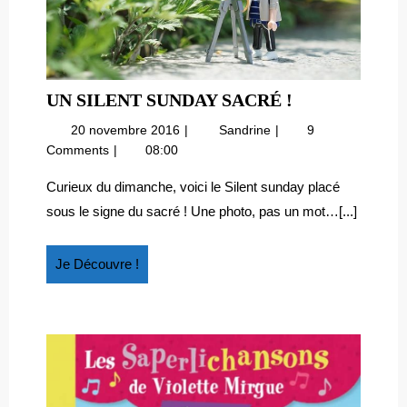
UN
UN SILENT SUNDAY SACRÉ !
SILENT
20
Un
20 novembre 2016
Sandrine
9
SUNDAY
novembre
Silent
Comments
08:00
SACRÉ
2016
Sunday
!
sacré
Curieux du dimanche, voici le Silent sunday placé
!
sous le signe du sacré ! Une photo, pas un mot…[...]
Je
Je Découvre !
Découvre
!