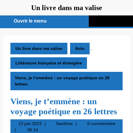
Aller
Un livre dans ma valise
au
contenu
Ouvrir le menu
Ouvrir
le
menu
Un livre dans ma valise
Actu
,
Littérature française et étrangère
Viens, je t’emmène : un voyage poétique en 26
lettres
Viens, je t’emmène : un
voyage poétique en 26 lettres
13
Sandrine
13 juin 2023
Sandrine
0 commentaire
juin
06:14