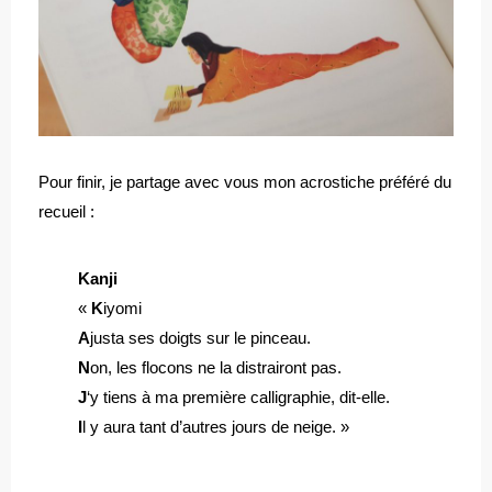
Pour finir, je partage avec vous mon acrostiche préféré du
recueil :
Kanji
«
K
iyomi
A
justa ses doigts sur le pinceau.
N
on, les flocons ne la distrairont pas.
J
‘y tiens à ma première calligraphie, dit-elle.
I
l y aura tant d’autres jours de neige. »