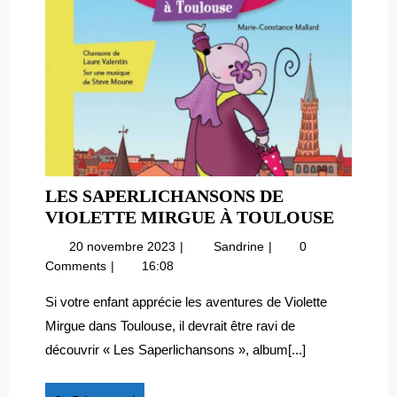
LES SAPERLICHANSONS DE
LES
VIOLETTE MIRGUE À TOULOUSE
SAPER
20
Les
20 novembre 2023
Sandrine
0
DE
novembre
Saperlichansons
Comments
16:08
VIOLE
2023
de
MIRGU
Violette
Si votre enfant apprécie les aventures de Violette
Mirgue
À
Mirgue dans Toulouse, il devrait être ravi de
à
TOULO
découvrir « Les Saperlichansons », album[...]
Toulouse