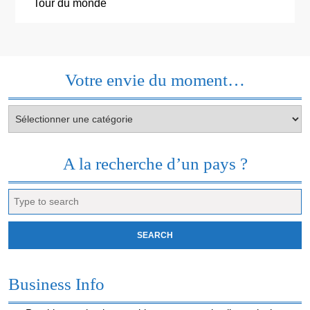
Tour du monde
Votre envie du moment…
Votre
envie
du
moment…
A la recherche d’un pays ?
Search
for:
Business Info