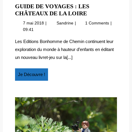
GUIDE DE VOYAGES : LES
GUIDE
CHÂTEAUX DE LA LOIRE
DE
7
Guide
7 mai 2018
Sandrine
1 Comments
VOYAGES
mai
de
09:41
:
2018
voyages
LES
:
Les Editions Bonhomme de Chemin continuent leur
les
CHÂTEAUX
exploration du monde à hauteur d’enfants en éditant
châteaux
DE
un nouveau livret-jeu sur la[...]
de
LA
la
LOIRE
Loire
Je
Je Découvre !
Découvre
!