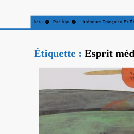
Aller
au
contenu
Actu
Par Âge
Littérature Française Et É
Étiquette :
Esprit méd