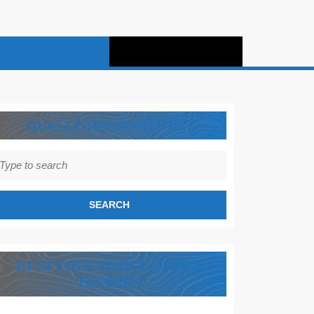
QUELLE DESTINATION ?
earch
r:
ET SI VOUS VOUS LAISSIEZ
TENTER ?