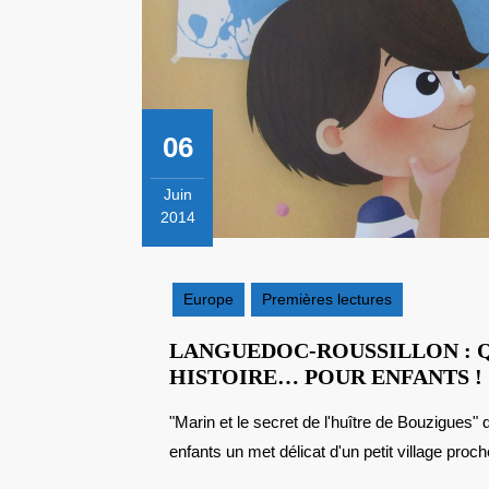
06
Juin
2014
6
juin
2014
Europe
Premières lectures
LANGUEDOC-ROUSSILLON : 
HISTOIRE… POUR ENFANTS !
"Marin et le secret de l'huître de Bouzigues" de Andrée Avogadri et Emilie Ruiz fait découvrir à nos
:
enfants un met délicat d'un petit village proch