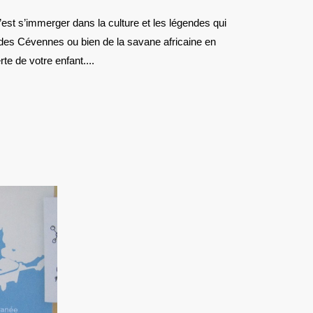
2015
:
 des Cévennes ou bien de la savane africaine en
CONTES
ET
e de votre enfant....
LÉGENDES
DU
MONDE