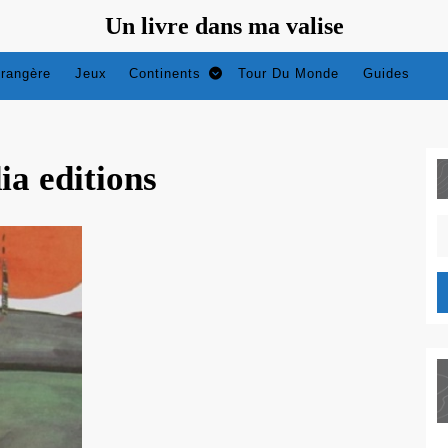
Un livre dans ma valise
trangère
Jeux
Continents
Tour Du Monde
Guides
ia editions
S
fo