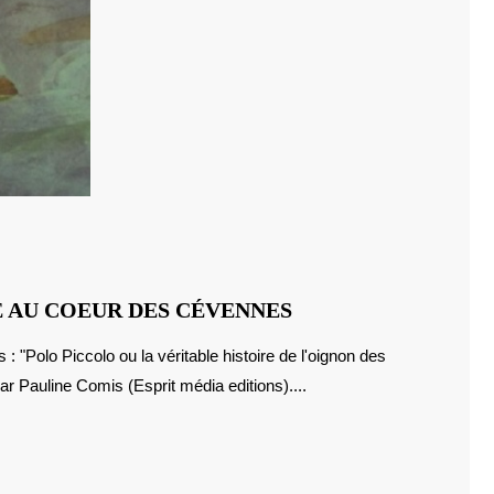
« POLO
E AU COEUR DES CÉVENNES
CIPPOLO »,
UN
r Pauline Comis (Esprit média editions)....
CONTE
AU
COEUR
DES