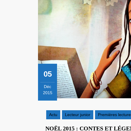
05
Déc
2015
5
décembre
2015
Actu
Lecteur junior
Premières lecture
NOËL 2015 : CONTES ET LÉG