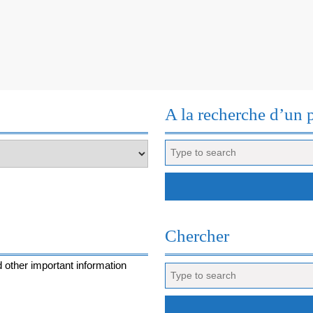
RIME
AVEC
HISTOIRE…
POUR
ENFANTS
A la recherche d’un 
Search
for:
Chercher
 other important information
Search
for: