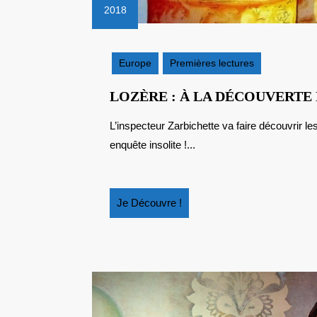
2018
30
juillet
2018
Europe
Premières lectures
LOZÈRE : À LA DÉCOUVERTE
L’inspecteur Zarbichette va faire découvrir les meilleurs produits laitiers de Lozère au cours d’une
enquête insolite !...
Je
Je Découvre !
Découvre
!