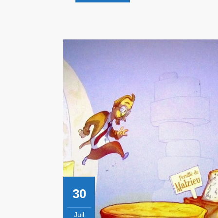
Découvre
!
30
Juil