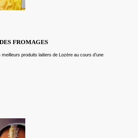
LOZÈRE
 DES FROMAGES
:
À
LA
DÉCOUVERTE
DES
FROMAGES