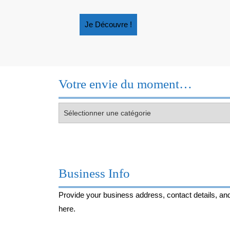
Je
Je Découvre !
Découvre
!
!
Votre envie du moment…
Votre
envie
du
moment…
Business Info
Provide your business address, contact details, and
here.