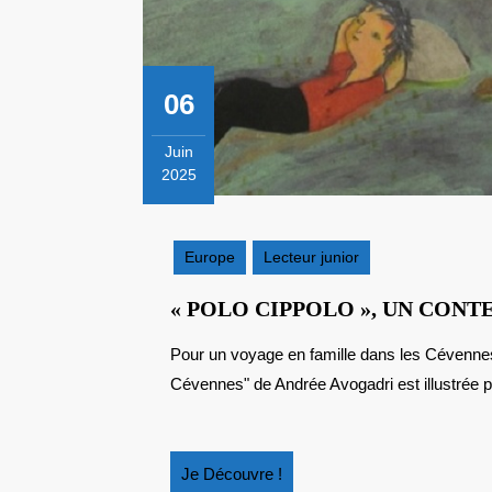
06
Juin
2025
6
juin
2025
Europe
Lecteur junior
« POLO CIPPOLO », UN CONT
Pour un voyage en famille dans les Cévennes : "Polo Piccolo ou la véritable histoire de l'oignon des
Cévennes" de Andrée Avogadri est illustrée pa
Je
Je Découvre !