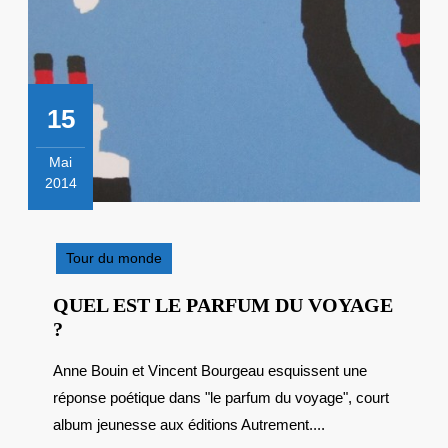
15
Mai
2014
15
mai
2014
Tour du monde
QUEL EST LE PARFUM DU VOYAGE
QUEL
?
EST
Anne Bouin et Vincent Bourgeau esquissent une
LE
réponse poétique dans "le parfum du voyage", court
PARFUM
DU
album jeunesse aux éditions Autrement....