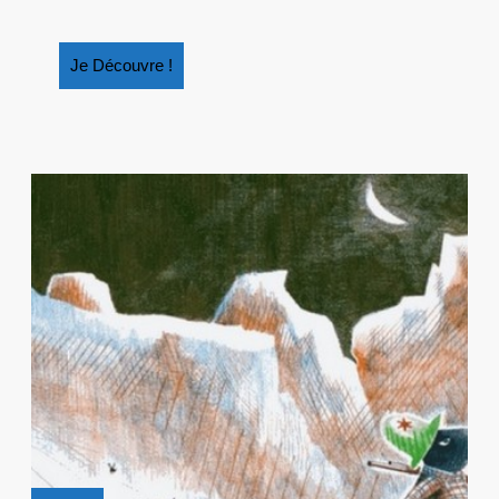
VOYAGE
?
Je
Je Découvre !
Découvre
!