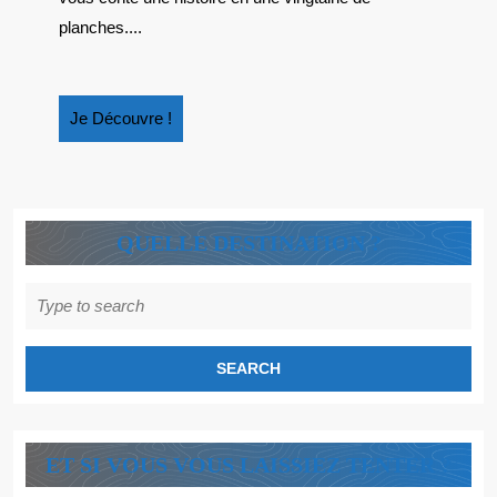
VOUS
planches....
LAISSER
SANS
VOIX
Je
Je Découvre !
!
Découvre
!
QUELLE DESTINATION ?
Search
for:
ET SI VOUS VOUS LAISSIEZ TENTER ?