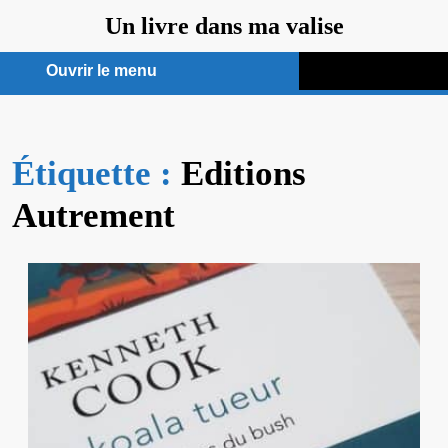
Aller
Un livre dans ma valise
au
contenu
Ouvrir le menu
Ouvrir
le
Étiquette :
menu
Editions
Autrement