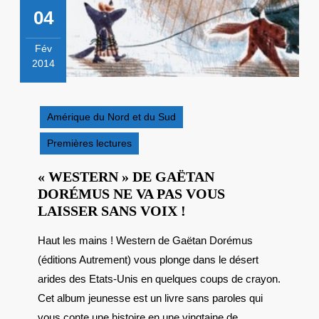
04
Fév
2014
4
février
2014
Amérique du Nord et du Sud
Premières lectures
« WESTERN » DE GAËTAN
DORÉMUS NE VA PAS VOUS
« WESTERN »
LAISSER SANS VOIX !
DE
Haut les mains ! Western de Gaëtan Dorémus
GAËTAN
(éditions Autrement) vous plonge dans le désert
DORÉMUS
NE
arides des Etats-Unis en quelques coups de crayon.
VA
Cet album jeunesse est un livre sans paroles qui
PAS
vous conte une histoire en une vingtaine de