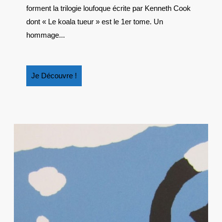
DE
forment la trilogie loufoque écrite par Kenneth Cook
KENNETH
dont « Le koala tueur » est le 1er tome. Un
COOK
hommage...
Je
Je Découvre !
Découvre
!