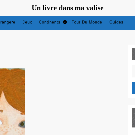
Un livre dans ma valise
trangère
Jeux
Continents
Tour Du Monde
Guides
S
fo