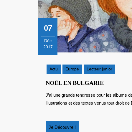
07
Déc
2017
7
décembre
2017
Actu
Europe
Lecteur junior
NOËL
NOËL EN BULGARIE
EN
J’ai une grande tendresse pour les albums de la maison d’édition Elitchka. J’aime la poésie des
BULGARI
illustrations et des textes venus tout droit de B
Je
Je Découvre !