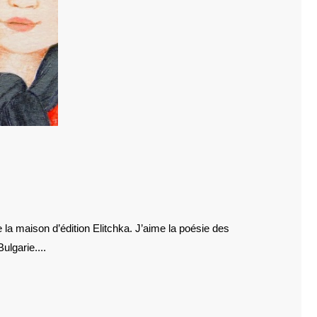
E
ulgarie....