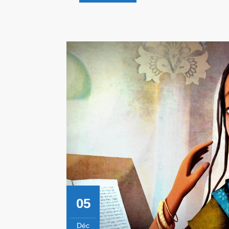
Découvre
!
05
Déc