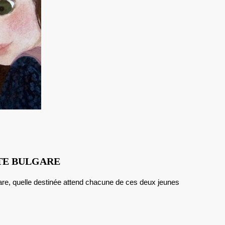
MARITCHKA
TE BULGARE
ET
MARIE,
CONTE
BULGARE