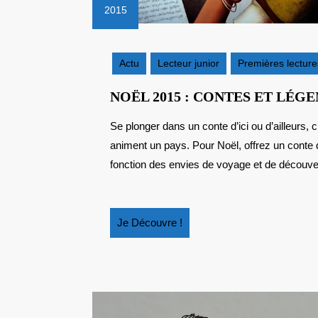
2015
5
décembre
2015
Actu
Lecteur junior
Premières lecture
NOËL 2015 : CONTES ET LÉG
Se plonger dans un conte d’ici ou d’ailleurs, c’est s’immerger dans la culture et les légendes qui
animent un pays. Pour Noël, offrez un conte
fonction des envies de voyage et de découvert
Je
Je Découvre !
Découvre
!