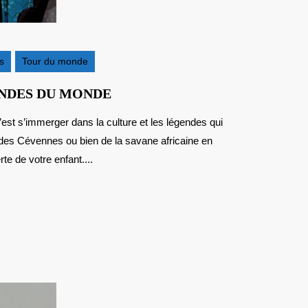
s
Tour du monde
NOËL
ENDES DU MONDE
2015
:
 des Cévennes ou bien de la savane africaine en
CONTES
ET
e de votre enfant....
LÉGENDES
DU
MONDE