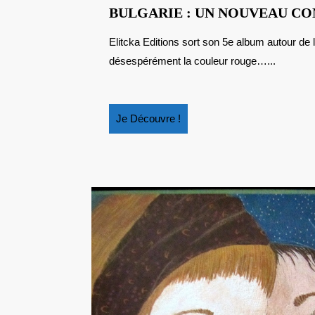
BULGARIE : UN NOUVEAU CO
Elitcka Editions sort son 5e album autour de la culture bulgare. Vlad, un jeune garçon y recherche
désespérément la couleur rouge…...
Je
Je Découvre !
Découvre
!