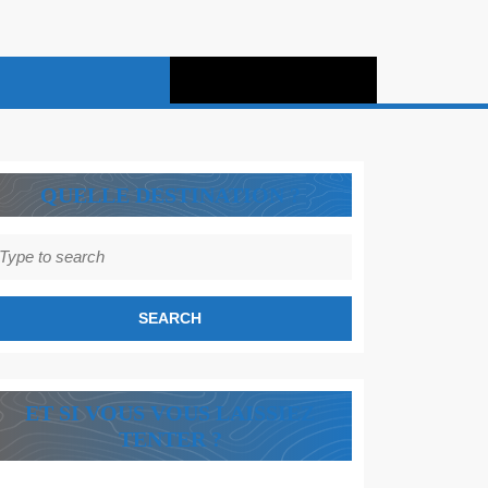
QUELLE DESTINATION ?
earch
r:
ET SI VOUS VOUS LAISSIEZ
TENTER ?