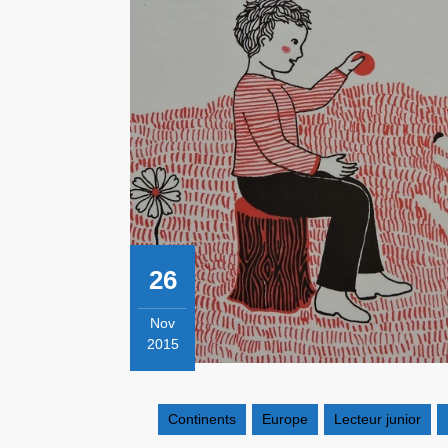
26
Nov
2015
26
novembre
2015
Continents
Europe
Lecteur junior