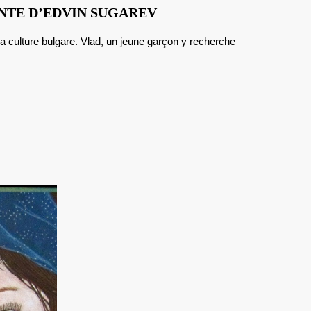
BULGARIE
NTE D’EDVIN SUGAREV
:
UN
NOUVEAU
CONTE
D’EDVIN
SUGAREV