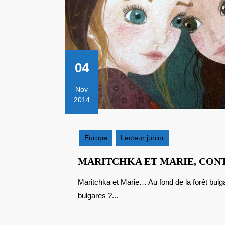
04
Nov
2014
4
novembre
2014
Europe
Lecteur junior
MARITCHKA ET MARIE, CON
Maritchka et Marie… Au fond de la forêt bulgare, quelle destinée attend chacune de ces deux jeunes
bulgares ?...