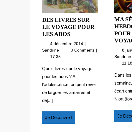
MA S
DES LIVRES SUR
HEBDO
LE VOYAGE POUR
POUR
DES
LES ADOS
VOYA
LIVRES
4
4 décembre 2014
SUR
décembre
Des
8 jan
Sandrine
0 Comments
LE
2014
livres
Sandrin
17:35
VOYAGE
sur
11:1
le
POUR
Quels livres sur le voyage
voyage
Dans les
LES
pour les ados ? A
pour
ADOS
semaine, 
l’adolescence, on peut rêver
les
écart ent
de larguer les amarres et
ados
Niort (fo
de[...]
Je Déco
Je
Je Découvre !
Découvre
!