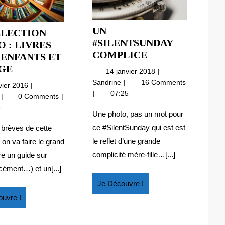
UN
ÉLECTION
#SILENTSUNDAY
 : LIVRES
UN
COMPLICE
 ENFANTS ET
#SILENTSUNDA
MA
GE
14
14 janvier 2018
COMPLICE
SÉLECTION
janvier
Un
Sandrine
16 Comments
8
vier 2016
HEBDO
2018
#SilentSunday
07:25
janvier
Ma
e
0 Comments
complice
:
2016
sélection
8
Une photo, pas un mot pour
LIVRES
hebdo
:
POUR
ce #SilentSunday qui est est
 brèves de cette
livres
ENFANTS
le reflet d’une grande
on va faire le grand
pour
ET
complicité mère-fille…[...]
re un guide sur
enfants
VOYAGE
rcément…) et un[...]
et
voyage
Je
Je Découvre !
Découvre
Je
uvre !
!
Découvre
!