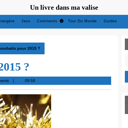
Un livre dans ma valise
trangère
Jeux
Continents
Tour Du Monde
Guides
souhaits pour 2015 ?
S
2015 ?
fo
ments
09:58