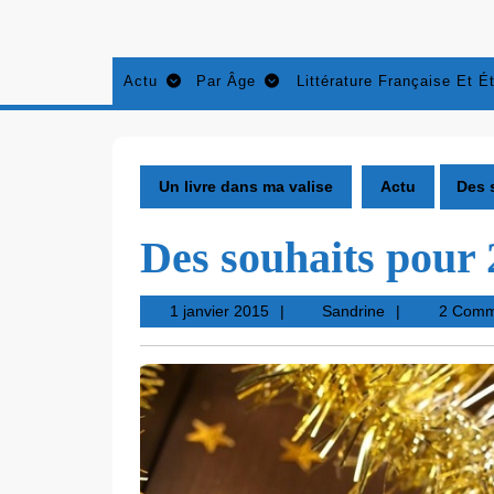
Aller
au
contenu
Actu
Par Âge
Littérature Française Et É
Un livre dans ma valise
Actu
Des 
Des souhaits pour 
1
Sandrine
1 janvier 2015
Sandrine
2 Com
janvier
2015