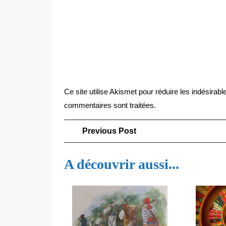
Ce site utilise Akismet pour réduire les indésirabl
commentaires sont traitées
.
Navigation
Previous
Previous Post
Post
de
A découvrir aussi...
l’article