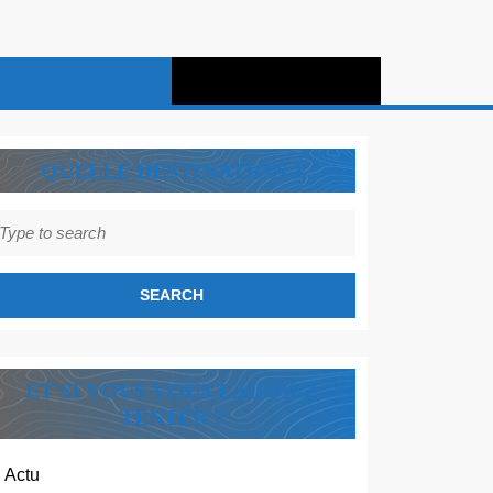
QUELLE DESTINATION ?
earch
r:
ET SI VOUS VOUS LAISSIEZ
TENTER ?
Actu