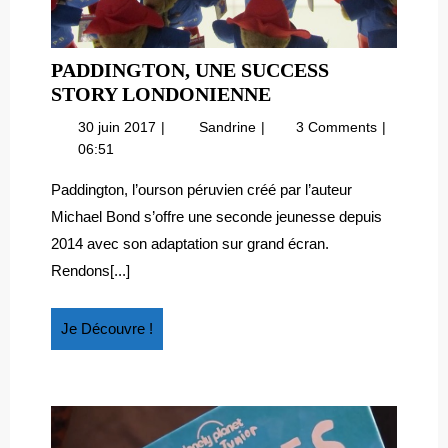
PADDINGTON, UNE SUCCESS
PADDINGTON,
STORY LONDONIENNE
UNE
30
Paddington,
30 juin 2017
Sandrine
3 Comments
SUCCESS
juin
une
06:51
STORY
2017
success
LONDONIENNE
story
Paddington, l’ourson péruvien créé par l’auteur
londonienne
Michael Bond s’offre une seconde jeunesse depuis
2014 avec son adaptation sur grand écran.
Rendons[...]
Je
Je Découvre !
Découvre
!