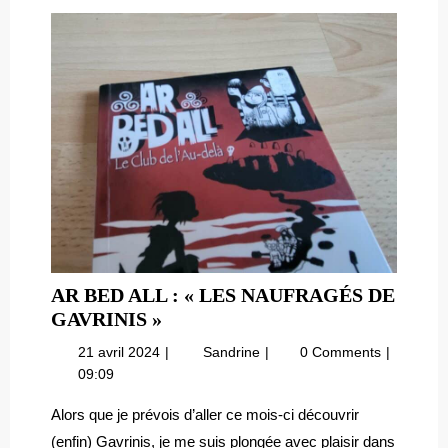
AR BED ALL : « LES NAUFRAGÉS DE
AR
GAVRINIS »
BED
21
Ar
21 avril 2024
Sandrine
0 Comments
ALL
avril
Bed
09:09
:
2024
All
« LES
:
Alors que je prévois d’aller ce mois-ci découvrir
« Les
NAUFRAGÉS
(enfin) Gavrinis, je me suis plongée avec plaisir dans