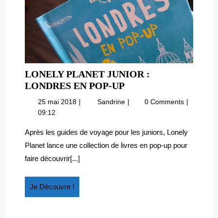
LONELY PLANET JUNIOR :
LONELY
LONDRES EN POP-UP
PLANET
25
Lonely
25 mai 2018
Sandrine
0 Comments
JUNIOR
mai
Planet
09:12
:
2018
Junior
LONDRES
:
Après les guides de voyage pour les juniors, Lonely
Londres
EN
Planet lance une collection de livres en pop-up pour
en
POP-
faire découvrir[...]
pop-
UP
up
Je
Je Découvre !
Découvre
!