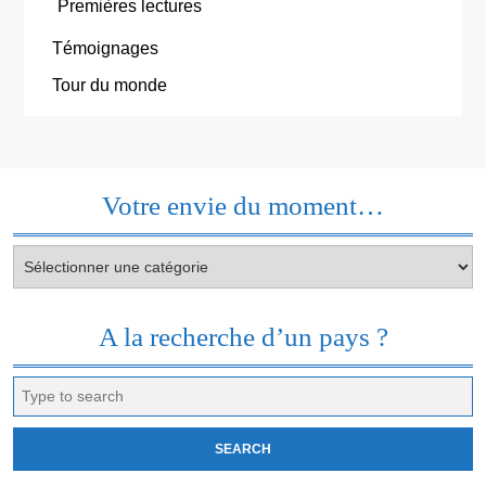
Premières lectures
Témoignages
Tour du monde
Votre envie du moment…
Votre
envie
du
moment…
A la recherche d’un pays ?
Search
for: