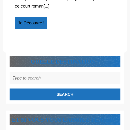
Naufragés
DE
ce court roman[...]
de
GAVRINIS »
Gavrinis »
Je
Je Découvre !
Découvre
!
QUELLE DESTINATION ?
Search
for:
ET SI VOUS VOUS LAISSIEZ TENTER ?