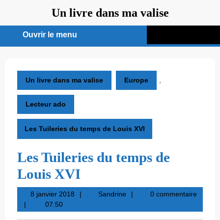
Aller
Un livre dans ma valise
au
contenu
Ouvrir le menu
Ouvrir
le
menu
Un livre dans ma valise
Europe
,
Lecteur ado
Les Tuileries du temps de Louis XVI
Les Tuileries du temps de
Louis XVI
8
Sandrine
8 janvier 2018
Sandrine
0 commentaire
janvier
07:50
2018