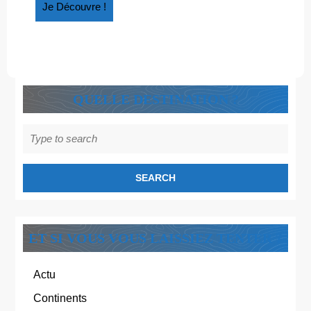
Je
Je Découvre !
Découvre
!
QUELLE DESTINATION ?
Search
for:
ET SI VOUS VOUS LAISSIEZ TENTER ?
Actu
Continents