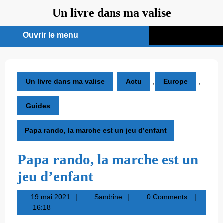
Aller
Un livre dans ma valise
au
contenu
Ouvrir le menu
Ouvrir
le
menu
Un livre dans ma valise
Actu
,
Europe
,
Guides
Papa rando, la marche est un jeu d’enfant
Papa rando, la marche est un
jeu d’enfant
19
Sandrine
19 mai 2021
Sandrine
0 Comments
mai
16:18
2021