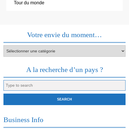
Tour du monde
Votre envie du moment…
Votre
envie
du
moment…
A la recherche d’un pays ?
Search
for:
Business Info