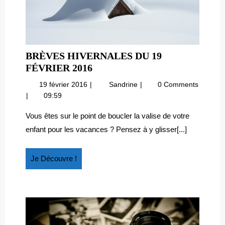
BRÈVES HIVERNALES DU 19
BRÈVES
FÉVRIER 2016
HIVERNALES
19
Brèves
19 février 2016
Sandrine
0 Comments
DU
février
hivernales
09:59
19
2016
du
FÉVRIER
19
Vous êtes sur le point de boucler la valise de votre
février
2016
enfant pour les vacances ? Pensez à y glisser[...]
2016
Je
Je Découvre !
Découvre
!