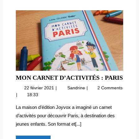
MON
MON CARNET D’ACTIVITÉS : PARIS
CAR
22
Mon
22 février 2021
Sandrine
2 Comments
D’AC
février
carnet
18:33
:
2021
d’activités
PARI
:
La maison d’édition Joyvox a imaginé un carnet
Paris
d’activités pour découvrir Paris, à destination des
jeunes enfants. Son format et[...]