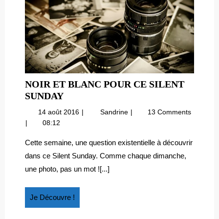
NOIR ET BLANC POUR CE SILENT
NOIR
SUNDAY
ET
14
Noir
14 août 2016
Sandrine
13 Comments
BLANC
août
et
08:12
POUR
2016
blanc
CE
pour
Cette semaine, une question existentielle à découvrir
ce
SILENT
dans ce Silent Sunday. Comme chaque dimanche,
Silent
SUNDAY
une photo, pas un mot ![...]
Sunday
Je
Je Découvre !
Découvre
!