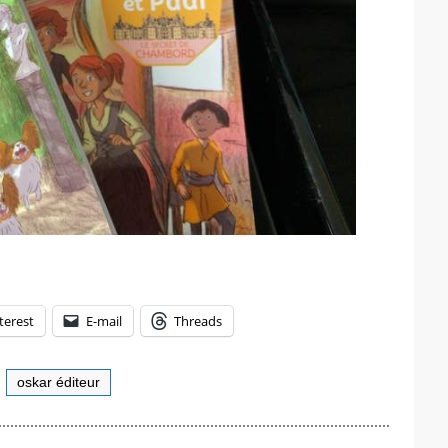
terest
E-mail
Threads
,
oskar éditeur