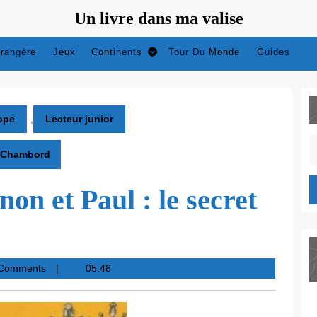
Un livre dans ma valise
trangère
Jeux
Continents
Tour Du Monde
Guides
ope
,
Lecteur junior
S
e Chambord
fo
on et Paul : le secret
 Comments
05:48