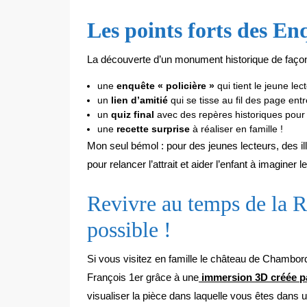
Les points forts des En
La découverte d’un monument historique de façon 
une
enquête « policière »
qui tient le jeune lec
un
lien d’amitié
qui se tisse au fil des page ent
un
quiz final
avec des repères historiques pour ai
une
recette surprise
à réaliser en famille !
Mon seul bémol : pour des jeunes lecteurs, des il
pour relancer l’attrait et aider l’enfant à imaginer
Revivre au temps de la 
possible !
Si vous visitez en famille le château de Chambor
François 1er grâce à une
immersion 3D créée pa
visualiser la pièce dans laquelle vous êtes dan