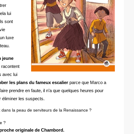
trer
ela lui
ils sont
vie
un luxe
teau.
n jeune
s racontent
s avec lui
rober les plans du fameux escalier
parce que Marco a
faire prendre en faute, il n’a que quelques heures pour
r éliminer les suspects.
nt dans la peau de serviteurs de la Renaissance ?
e ?
pproche originale de Chambord.