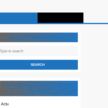
QUELLE DESTINATION ?
earch
r:
ET SI VOUS VOUS LAISSIEZ
TENTER ?
Actu