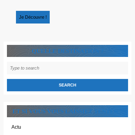
LE
SECRET
Je
Je Découvre !
DE
Découvre
CHAMBOR
!
QUELLE DESTINATION ?
Search
for:
ET SI VOUS VOUS LAISSIEZ TENTER ?
Actu