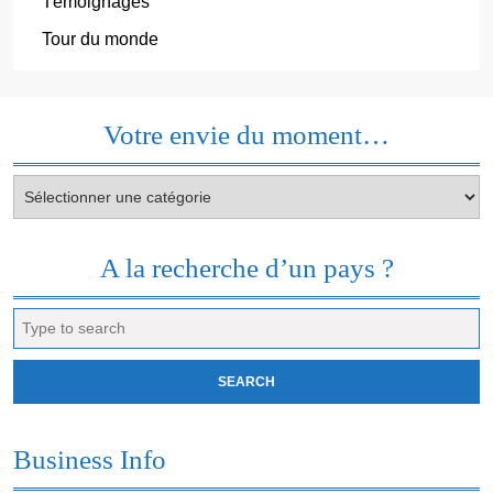
Témoignages
Tour du monde
Votre envie du moment…
Votre
envie
du
moment…
A la recherche d’un pays ?
Search
for:
Business Info