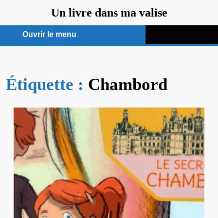
Aller
Un livre dans ma valise
au
contenu
Ouvrir le menu
Ouvrir
le
Étiquette :
menu
Chambord