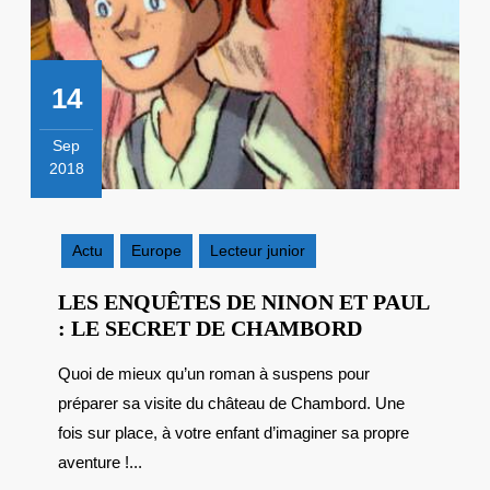
14
Sep
2018
14
septembre
2018
Actu
Europe
Lecteur junior
LES ENQUÊTES DE NINON ET PAUL
LES
: LE SECRET DE CHAMBORD
ENQUÊTES
Quoi de mieux qu’un roman à suspens pour
DE
préparer sa visite du château de Chambord. Une
NINON
ET
fois sur place, à votre enfant d’imaginer sa propre
PAUL
aventure !...
: