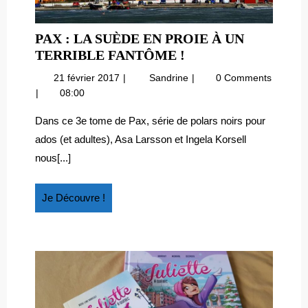
PAX : LA SUÈDE EN PROIE À UN
PAX
TERRIBLE FANTÔME !
:
21
Pax
21 février 2017
Sandrine
0 Comments
LA
février
:
08:00
SUÈDE
2017
la
EN
Suède
Dans ce 3e tome de Pax, série de polars noirs pour
en
PROIE
ados (et adultes), Asa Larsson et Ingela Korsell
proie
À
nous[...]
à
UN
un
TERRIBLE
terrible
Je
Je Découvre !
FANTÔME
fantôme
Découvre
!
!
!