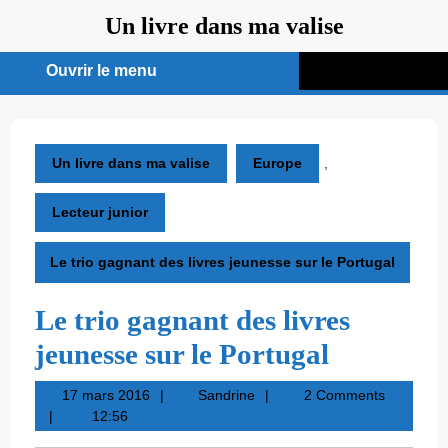
Aller
Un livre dans ma valise
au
contenu
Ouvrir le menu
Ouvrir
le
menu
Un livre dans ma valise
Europe
,
Lecteur junior
Le trio gagnant des livres jeunesse sur le Portugal
Le trio gagnant des livres
jeunesse sur le Portugal
17
Sandrine
17 mars 2016
Sandrine
2 Comments
mars
12:56
2016