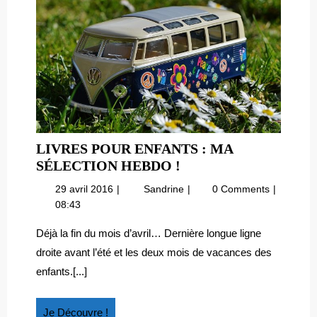
LIVRES POUR ENFANTS : MA
LIVRES
SÉLECTION HEBDO !
POUR
29
Livres
29 avril 2016
Sandrine
0 Comments
ENFANTS
avril
pour
08:43
:
2016
enfants
MA
:
Déjà la fin du mois d’avril… Dernière longue ligne
ma
SÉLECTION
droite avant l’été et les deux mois de vacances des
sélection
HEBDO
enfants.[...]
hebdo
!
!
Je
Je Découvre !