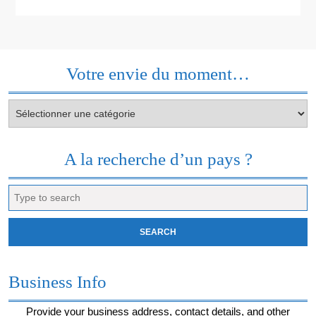
Votre envie du moment…
Votre
envie
du
moment…
A la recherche d’un pays ?
Search
for:
Business Info
Provide your business address, contact details, and other