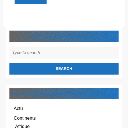
Découvre
!
QUELLE DESTINATION ?
Search
for:
ET SI VOUS VOUS LAISSIEZ TENTER ?
Actu
Continents
Afrique