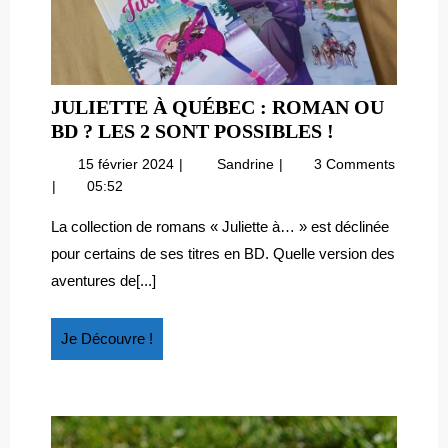
JULIETTE À QUÉBEC : ROMAN OU
JULIETTE
BD ? LES 2 SONT POSSIBLES !
À
15
Juliette
15 février 2024
Sandrine
3 Comments
QUÉBEC
février
à
05:52
:
2024
Québec
ROMAN
:
La collection de romans « Juliette à… » est déclinée
roman
OU
pour certains de ses titres en BD. Quelle version des
ou
BD
aventures de[...]
BD
?
?
LES
Les
Je
Je Découvre !
2
2
Découvre
SONT
sont
!
POSSIBLES
possibles
!
!