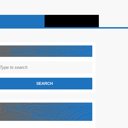
QUELLE DESTINATION ?
earch
r:
ET SI VOUS VOUS LAISSIEZ
TENTER ?