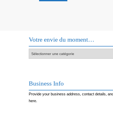
Découvre
!
Votre envie du moment…
Votre
envie
du
moment…
Business Info
Provide your business address, contact details, and
here.