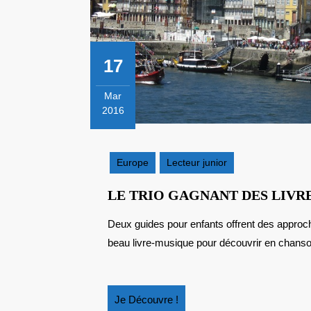
17
Mar
2016
17
mars
2016
Europe
Lecteur junior
LE TRIO GAGNANT DES LIVR
Deux guides pour enfants offrent des approches complémentaires sur le Portugal.... sans oublier un
beau livre-musique pour découvrir en chanson
Je
Je Découvre !