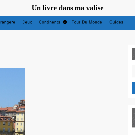
Un livre dans ma valise
trangère
Jeux
Continents
Tour Du Monde
Guides
S
fo