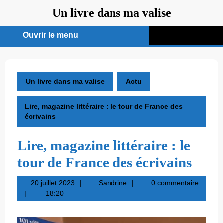
Aller
Un livre dans ma valise
au
contenu
Ouvrir le menu
Ouvrir
le
menu
Un livre dans ma valise
Actu
Lire, magazine littéraire : le tour de France des
écrivains
Lire, magazine littéraire : le
tour de France des écrivains
20
Sandrine
20 juillet 2023
Sandrine
0 commentaire
juillet
18:20
2023