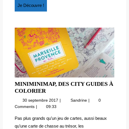
Je
Je Découvre !
Découvre
!
MINIMINIMAP, DES CITY GUIDES À
MINIMINIMAP,
COLORIER
DES
30
MiniMiniMap,
30 septembre 2017
Sandrine
0
CITY
septembre
des
Comments
09:33
GUIDES
2017
city
À
guides
Pas plus grands qu’un jeu de cartes, aussi beaux
à
COLORIER
qu’une carte de chasse au trésor, les