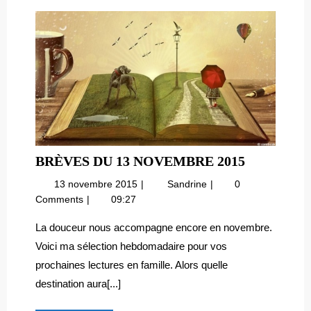
BRÈVES
BRÈVES DU 13 NOVEMBRE 2015
DU
13
Brèves
13 novembre 2015
Sandrine
0
13
novembre
du
Comments
09:27
NOVEMB
2015
13
2015
novembre
La douceur nous accompagne encore en novembre.
2015
Voici ma sélection hebdomadaire pour vos
prochaines lectures en famille. Alors quelle
destination aura[...]