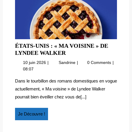
ÉTATS-UNIS : « MA VOISINE » DE
ÉTATS-
LYNDEE WALKER
UNIS
10
États-
10 juin 2026
Sandrine
0 Comments
:
juin
Unis
08:07
« MA
2026
:
VOISINE »
« Ma
Dans le tourbillon des romans domestiques en vogue
voisine »
DE
actuellement, « Ma voisine » de Lyndee Walker
de
LYNDEE
pourrait bien éveiller chez vous de[...]
Lyndee
WALKER
Walker
Je
Je Découvre !
Découvre
!