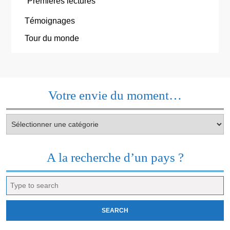
Premières lectures
Témoignages
Tour du monde
Votre envie du moment…
Votre
envie
du
moment…
A la recherche d’un pays ?
Search
for: