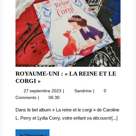
ROYAUME-UNI : « LA REINE ET LE
ROYAUME-
CORGI »
UNI
27
Royaume-
27 septembre 2023
Sandrine
0
:
septembre
Uni
Comments
06:30
« LA
2023
:
REINE
« La
Dans le bel album « La reine et le corgi » de Caroline
reine
ET
L. Perry et Lydia Corry, votre enfant va découvrir[...]
et
LE
le
CORGI »
corgi »
Je
Je Découvre !