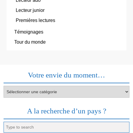
Lecteur ado
Lecteur junior
Premières lectures
Témoignages
Tour du monde
Votre envie du moment…
Votre
envie
du
moment…
A la recherche d’un pays ?
Search
for: