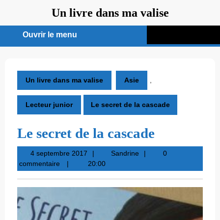
Aller
Un livre dans ma valise
au
contenu
Ouvrir le menu
Ouvrir
le
menu
Un livre dans ma valise
Asie
,
Lecteur junior
Le secret de la cascade
Le secret de la cascade
4
Sandrine
4 septembre 2017
Sandrine
0
septembre
commentaire
20:00
2017