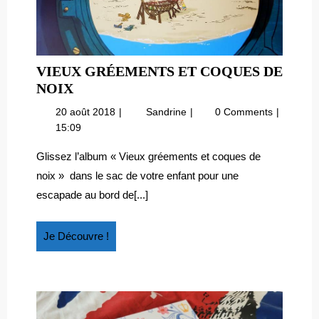
VIEUX GRÉEMENTS ET COQUES DE
VIEUX
NOIX
GRÉEMENTS
20
Vieux
20 août 2018
Sandrine
0 Comments
ET
août
gréements
15:09
COQUES
2018
et
DE
coques
Glissez l’album « Vieux gréements et coques de
de
NOIX
noix » dans le sac de votre enfant pour une
noix
escapade au bord de[...]
Je
Je Découvre !
Découvre
!