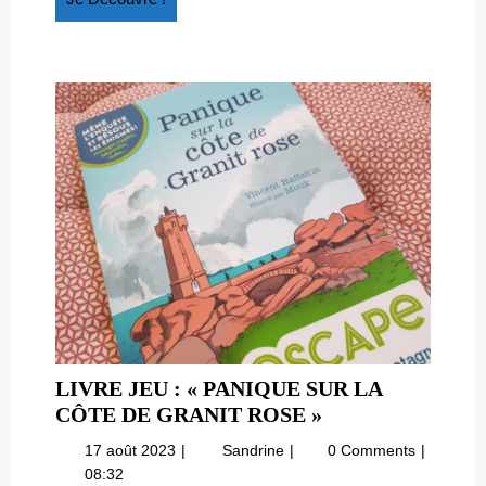
Découvre
!
LIVRE JEU : « PANIQUE SUR LA
LIVRE
CÔTE DE GRANIT ROSE »
JEU
17
Livre
17 août 2023
Sandrine
0 Comments
:
août
jeu
08:32