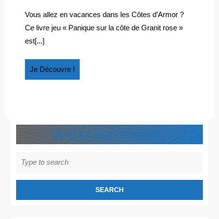
« PANIQUE
2023
:
SUR
« Panique
Vous allez en vacances dans les Côtes d’Armor ?
sur
LA
Ce livre jeu « Panique sur la côte de Granit rose »
la
CÔTE
est[...]
Côte
DE
de
GRANIT
Granit
Je
Je Découvre !
ROSE »
rose »
Découvre
!
QUELLE DESTINATION ?
Search
for: