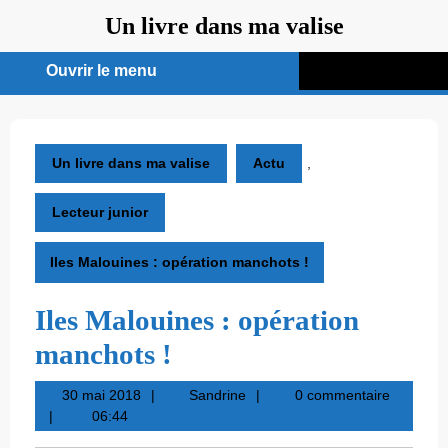
Aller
Un livre dans ma valise
au
contenu
Ouvrir le menu
Ouvrir
le
menu
Un livre dans ma valise
Actu
,
Lecteur junior
Iles Malouines : opération manchots !
Iles Malouines : opération
manchots !
30
Sandrine
30 mai 2018
Sandrine
0 commentaire
mai
06:44
2018