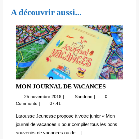
l’article
A découvrir aussi...
MON
MON JOURNAL DE VACANCES
JOURNAL
25
Mon
25 novembre 2018
Sandrine
0
DE
novembre
journal
Comments
07:41
VACANCES
2018
de
vacances
Larousse Jeunesse propose à votre junior « Mon
journal de vacances » pour compiler tous les bons
souvenirs de vacances ou de[...]