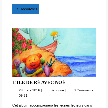
Je
Je Découvre !
Découvre
!
L’ÎLE
L’ÎLE DE RÉ AVEC NOÉ
DE
29
L’île
29 mars 2016
Sandrine
0 Comments
RÉ
mars
de
09:31
AVEC
2016
Ré
NOÉ
avec
Cet album accompagnera les jeunes lecteurs dans