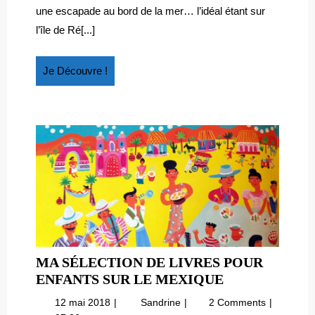
Noé
une escapade au bord de la mer… l’idéal étant sur
l’île de Ré[...]
Je
Je Découvre !
Découvre
!
MA SÉLECTION DE LIVRES POUR
MA
ENFANTS SUR LE MEXIQUE
SÉLECTION
12
Ma
12 mai 2018
Sandrine
2 Comments
DE