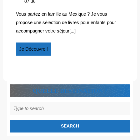
mai
sélection
07:36
LIVRES
2018
de
POUR
livres
Vous partez en famille au Mexique ? Je vous
pour
ENFANTS
propose une sélection de livres pour enfants pour
enfants
SUR
accompagner votre séjour[...]
sur
LE
le
MEXIQUE
Mexique
Je
Je Découvre !
Découvre
!
QUELLE DESTINATION ?
Search
for: