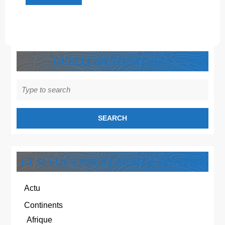
Découvre
!
QUELLE DESTINATION ?
Search
for:
ET SI VOUS VOUS LAISSIEZ TENTER ?
Actu
Continents
Afrique