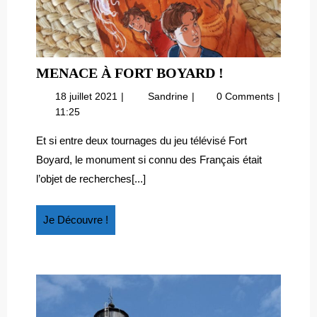
MENACE
MENACE À FORT BOYARD !
À
18
Menace
18 juillet 2021
Sandrine
0 Comments
FORT
juillet
à
11:25
BOYARD
2021
Fort
!
Boyard
Et si entre deux tournages du jeu télévisé Fort
!
Boyard, le monument si connu des Français était
l’objet de recherches[...]
Je
Je Découvre !
Découvre
!