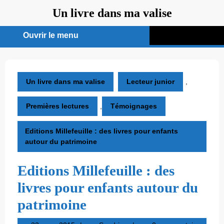
Aller
Un livre dans ma valise
au
contenu
Ouvrir le menu
Ouvrir
le
menu
Un livre dans ma valise
Lecteur junior
,
Premières lectures
,
Témoignages
Editions Millefeuille : des livres pour enfants
autour du patrimoine
Editions Millefeuille : des
livres pour enfants autour du
patrimoine