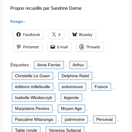
Propos recueillis par Sandrine Damie
Partager :
Facebook
X
Bluesky
Pinterest
E-mail
Threads
Étiquettes :
Anne Ferrier
,
Arthur
,
Christelle Le Guen
,
Delphine Ratel
,
éditions millefeuille
,
enluminure
,
France
,
Isabelle Wlodarczyk
,
légende
,
Marjolaine Pereira
,
Moyen Age
,
Pascaline Mitaranga
,
patrimoine
,
Perceval
,
Table ronde
,
Vanessa Solignat
,