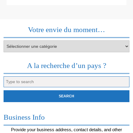
Votre envie du moment…
Votre
envie
du
moment…
A la recherche d’un pays ?
Search
for:
Business Info
Provide your business address, contact details, and other