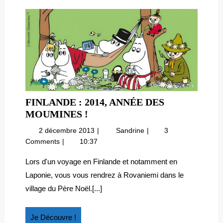
FINLANDE : 2014, ANNÉE DES
FINLANDE
MOUMINES !
:
2
Finlande
2 décembre 2013
Sandrine
3
2014,
décembre
:
Comments
10:37
ANNÉE
2013
2014,
DES
année
Lors d'un voyage en Finlande et notamment en
des
MOUMINES
Laponie, vous vous rendrez à Rovaniemi dans le
Moumines
!
village du Père Noël.[...]
!
Je
Je Découvre !