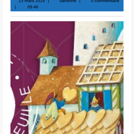
23
Sandrine
23 mars 2015
Sandrine
0 commentaire
mars
09:46
2015