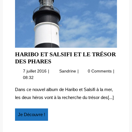
HARIBO ET SALSIFI ET LE TRÉSOR
HARIBO
DES PHARES
ET
7
Haribo
7 juillet 2016
Sandrine
0 Comments
SALSIFI
juillet
et
08:32
ET
2016
Salsifi
LE
et
Dans ce nouvel album de Haribo et Salsifi à la mer,
le
TRÉSOR
les deux héros vont à la recherche du trésor des[...]
trésor
DES
des
PHARES
phares
Je
Je Découvre !
Découvre
!