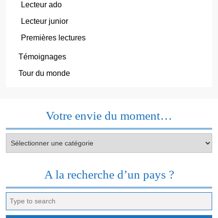
Lecteur ado
Lecteur junior
Premières lectures
Témoignages
Tour du monde
Votre envie du moment…
Votre
envie
du
moment…
A la recherche d’un pays ?
Search
for: