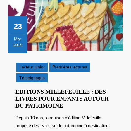
23
Mar
2015
23
mars
2015
Lecteur junior
Premières lectures
Témoignages
EDITIONS MILLEFEUILLE : DES
LIVRES POUR ENFANTS AUTOUR
EDITIONS
DU PATRIMOINE
MILLEFEUILLE
Depuis 10 ans, la maison d’édition Millefeuille
:
propose des livres sur le patrimoine à destination
DES