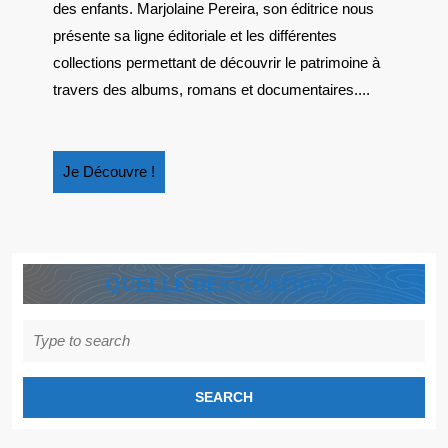
LIVRES
des enfants. Marjolaine Pereira, son éditrice nous
POUR
présente sa ligne éditoriale et les différentes
ENFANTS
collections permettant de découvrir le patrimoine à
AUTOUR
travers des albums, romans et documentaires....
DU
PATRIMOINE
Je
Je Découvre !
Découvre
!
QUELLE DESTINATION ?
Search
for: