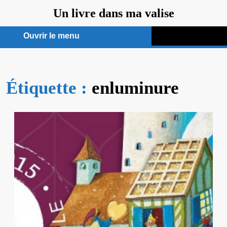
Aller
Un livre dans ma valise
au
contenu
Ouvrir le menu
Ouvrir
le
Étiquette :
menu
enluminure