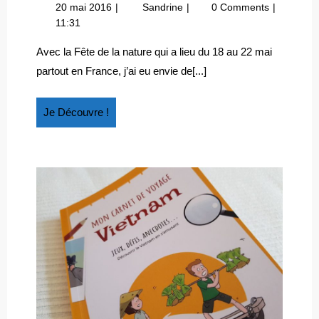
LIVRES
20
Quels
20 mai 2016
Sandrine
0 Comments
POUR
mai
livres
11:31
ENFANTS
2016
pour
SUR
enfants
Avec la Fête de la nature qui a lieu du 18 au 22 mai
sur
LA
partout en France, j’ai eu envie de[...]
la
NATURE
nature
?
?
Je
Je Découvre !
Découvre
!