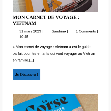
MON CARNET DE VOYAGE :
MON
VIETNAM
CARNET
31
Mon
31 mars 2023
Sandrine
1 Comments
DE
mars
carnet
10:45
VOYAGE
2023
de
:
voyage
« Mon carnet de voyage : Vietnam » est le guide
:
VIETNAM
parfait pour les enfants qui vont voyager au Vietnam
Vietnam
en famille.[...]
Je
Je Découvre !
Découvre
!