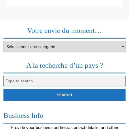
Votre envie du moment…
Votre
envie
du
moment…
A la recherche d’un pays ?
Search
for:
Business Info
Provide your business address, contact details, and other