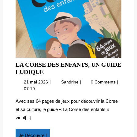
LA CORSE DES ENFANTS, UN GUIDE
LA
LUDIQUE
CORSE
21
La
21 mai 2026
Sandrine
0 Comments
DES
mai
Corse
07:19
ENFANTS,
2026
des
UN
enfants,
Avec ses 64 pages de jeux pour découvrir la Corse
un
GUIDE
et sa culture, le guide « La Corse des enfants »
guide
LUDIQUE
vient[...]
ludique
Je
Je Découvre !