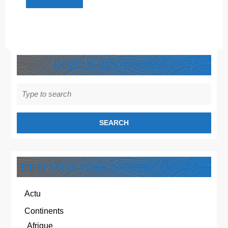
Découvre
!
QUELLE DESTINATION ?
Search
for:
ET SI VOUS VOUS LAISSIEZ TENTER ?
Actu
Continents
Afrique