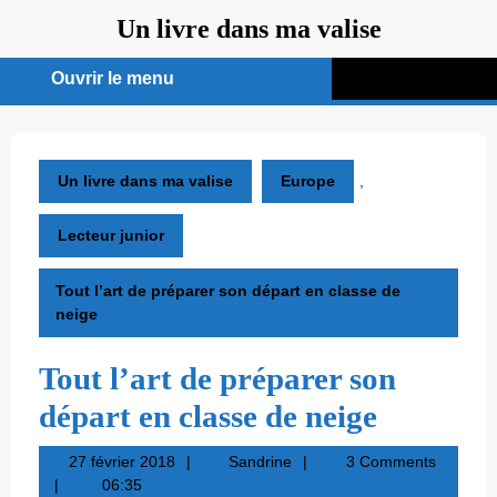
Aller
Un livre dans ma valise
au
contenu
Ouvrir le menu
Ouvrir
le
menu
Un livre dans ma valise
Europe
,
Lecteur junior
Tout l’art de préparer son départ en classe de
neige
Tout l’art de préparer son
départ en classe de neige
27
Sandrine
27 février 2018
Sandrine
3 Comments
février
06:35