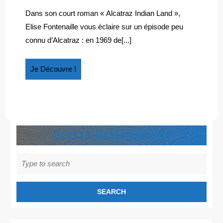
INDIAN
2022
Alcatraz
LAND
Indian
Dans son court roman « Alcatraz Indian Land »,
Land
Elise Fontenaille vous éclaire sur un épisode peu
connu d’Alcatraz : en 1969 de[...]
Je
Je Découvre !
Découvre
!
QUELLE DESTINATION ?
Search
for: