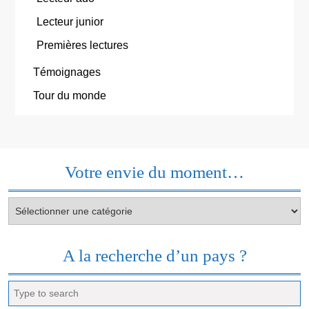
Lecteur junior
Premières lectures
Témoignages
Tour du monde
Votre envie du moment…
Votre
envie
du
moment…
A la recherche d’un pays ?
Search
for: