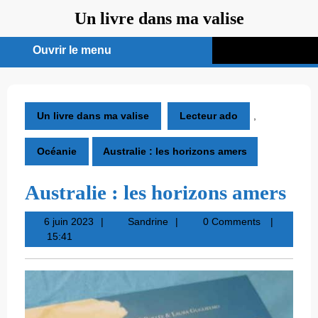
Aller
Un livre dans ma valise
au
contenu
Ouvrir le menu
Ouvrir
le
menu
Un livre dans ma valise
Lecteur ado
,
Océanie
Australie : les horizons amers
Australie : les horizons amers
6
Sandrine
6 juin 2023
Sandrine
0 Comments
juin
15:41
2023