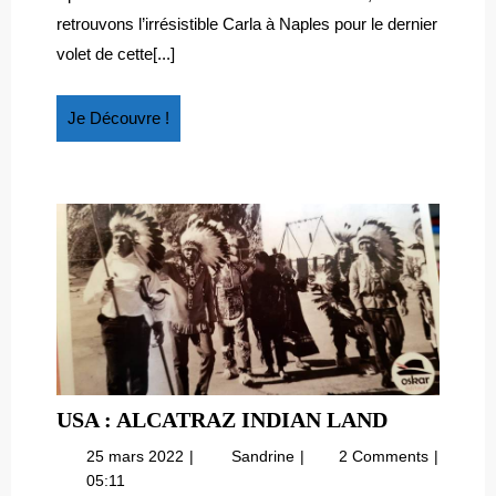
de
LA
retrouvons l’irrésistible Carla à Naples pour le dernier
la
PIERRE
volet de cette[...]
pierre
DE
de
LUNE
lune
Je
Je Découvre !
ENFIN
enfin
Découvre
LEVÉE
levée
!
?
?
USA
USA : ALCATRAZ INDIAN LAND
:
25
USA
25 mars 2022
Sandrine
2 Comments
ALCATRA
mars
:
05:11