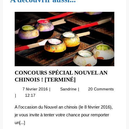
CONCOURS SPÉCIAL NOUVEL AN
CONCOURS
CHINOIS ! [TERMINÉ]
SPÉCIAL
7
Concours
7 février 2016
Sandrine
20 Comments
NOUVEL
février
spécial
12:17
AN
2016
Nouvel
CHINOIS
an
A l’occasion du Nouvel an chinois (le 8 février 2016),
chinois
!
je vous invite à tenter votre chance pour remporter
!
[TERMINÉ]
un[...]
[terminé]