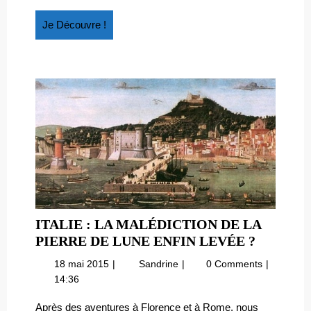
Je
Je Découvre !
Découvre
!
ITALIE : LA MALÉDICTION DE LA
ITALIE
PIERRE DE LUNE ENFIN LEVÉE ?
:
18
Italie
18 mai 2015
Sandrine
0 Comments
LA
mai
:
14:36
MALÉDI
2015
la
DE
malédiction
Après des aventures à Florence et à Rome, nous