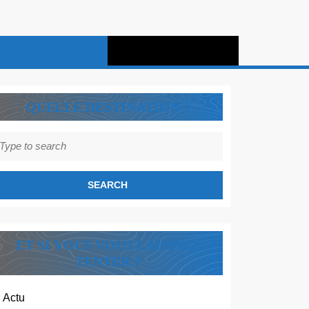
QUELLE DESTINATION ?
earch
r:
ET SI VOUS VOUS LAISSIEZ
TENTER ?
Actu