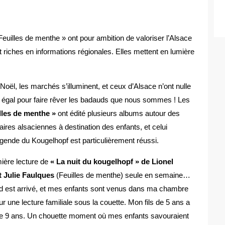
 Feuilles de menthe » ont pour ambition de valoriser l’Alsace
riches en informations régionales. Elles mettent en lumière
Noël, les marchés s’illuminent, et ceux d’Alsace n’ont nulle
eur égal pour faire rêver les badauds que nous sommes ! Les
illes de menthe »
ont édité plusieurs albums autour des
naires alsaciennes à destination des enfants, et celui
égende du Kougelhopf est particulièrement réussi.
mière lecture de
« La nuit du kougelhopf » de Lionel
t Julie Faulques
(Feuilles de menthe) seule en semaine…
d est arrivé, et mes enfants sont venus dans ma chambre
r une lecture familiale sous la couette. Mon fils de 5 ans a
le de 9 ans. Un chouette moment où mes enfants savouraient