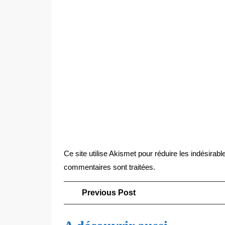
Ce site utilise Akismet pour réduire les indésirabl
commentaires sont traitées
.
Navigation
Previous
Previous Post
Post
de