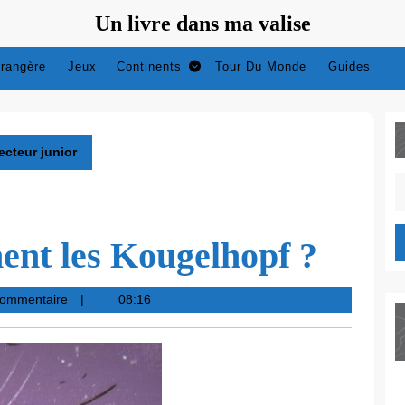
Un livre dans ma valise
trangère
Jeux
Continents
Tour Du Monde
Guides
ecteur junior
S
fo
nent les Kougelhopf ?
commentaire
08:16