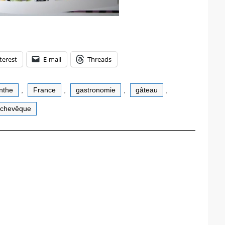
terest
E-mail
Threads
enthe
,
France
,
gastronomie
,
gâteau
,
rchevêque