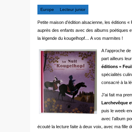
Europe
Lecteur junior
Petite maison d’édition alsacienne, les éditions «
auprès des enfants avec des albums poétiques et 
la légende du kougelhopf… A vos marmites !
A l’approche de 
part ailleurs l
éditions « Feu
spécialités culi
consacré à la l
J’ai fait ma pre
Larchevêque e
puis le week-en
avec l’album pou
écouté la lecture faite à deux voix, avec ma fil