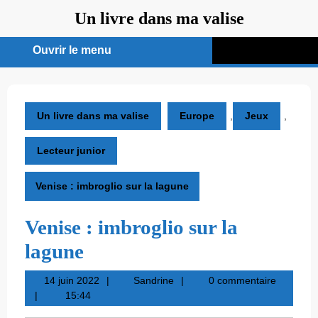
Aller
Un livre dans ma valise
au
contenu
Ouvrir le menu
Ouvrir
le
menu
Un livre dans ma valise
Europe
,
Jeux
,
Lecteur junior
Venise : imbroglio sur la lagune
Venise : imbroglio sur la
lagune
14
Sandrine
14 juin 2022
Sandrine
0 commentaire
juin
15:44
2022