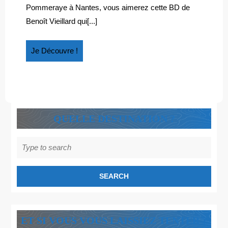
« Le
PASSAG
Pommeraye à Nantes, vous aimerez cette BD de
passage »
Benoît Vieillard qui[...]
Je
Je Découvre !
Découvre
!
QUELLE DESTINATION ?
Search
for:
ET SI VOUS VOUS LAISSIEZ TENTER ?