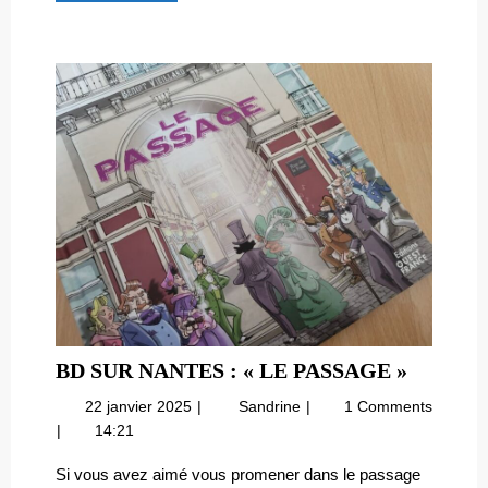
Découvre
!
BD
BD SUR NANTES : « LE PASSAGE »
SUR
22
BD
22 janvier 2025
Sandrine
1 Comments
NANTE
janvier
sur
14:21
:
2025
Nantes
« LE
:
Si vous avez aimé vous promener dans le passage