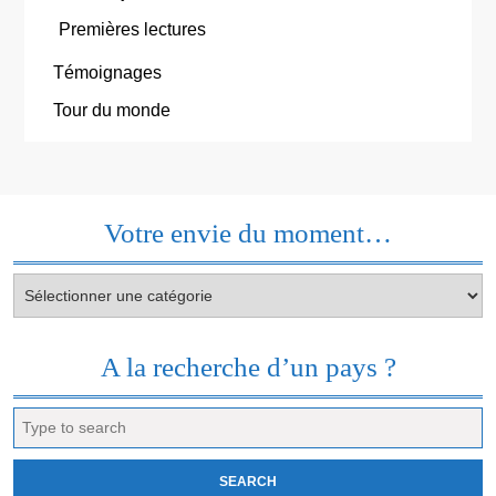
Premières lectures
Témoignages
Tour du monde
Votre envie du moment…
Votre
envie
du
moment…
A la recherche d’un pays ?
Search
for: