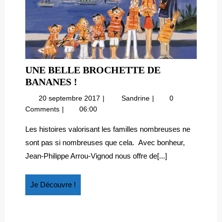
UNE BELLE BROCHETTE DE
UNE
BANANES !
BELLE
20
Une
20 septembre 2017
Sandrine
0
BROCHETTE
septembre
belle
Comments
06:00
DE
2017
brochette
BANANES
de
Les histoires valorisant les familles nombreuses ne
bananes
!
sont pas si nombreuses que cela. Avec bonheur,
!
Jean-Philippe Arrou-Vignod nous offre de[...]
Je
Je Découvre !
Découvre
!