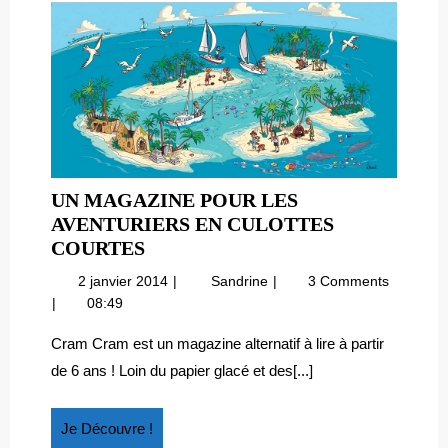
UN MAGAZINE POUR LES
AVENTURIERS EN CULOTTES
UN
COURTES
MAGAZINE
2
Un
2 janvier 2014
Sandrine
3 Comments
POUR
janvier
magazine
08:49
LES
2014
pour
AVENTURIERS
les
Cram Cram est un magazine alternatif à lire à partir
aventuriers
EN
de 6 ans ! Loin du papier glacé et des[...]
en
CULOTTES
culottes
COURTES
courtes
Je
Je Découvre !