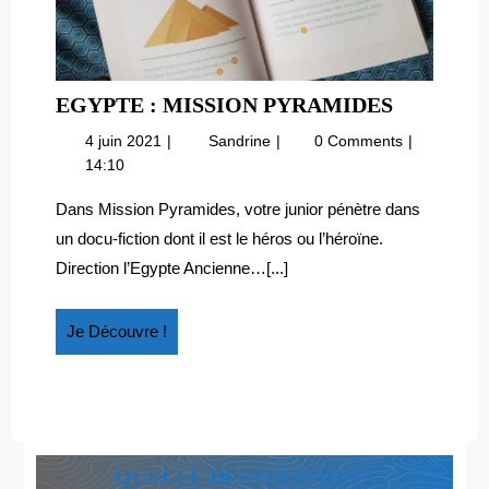
EGYPTE
EGYPTE : MISSION PYRAMIDES
:
4
Egypte
4 juin 2021
Sandrine
0 Comments
MISSION
juin
:
14:10
PYRAMI
2021
mission
Pyramides
Dans Mission Pyramides, votre junior pénètre dans
un docu-fiction dont il est le héros ou l’héroïne.
Direction l’Egypte Ancienne…[...]
Je
Je Découvre !
Découvre
!
QUELLE DESTINATION ?