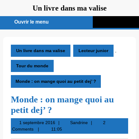
Aller
Un livre dans ma valise
au
contenu
Ouvrir le menu
Ouvrir
le
menu
Un livre dans ma valise
Lecteur junior
,
Tour du monde
Monde : on mange quoi au petit dej’ ?
Monde : on mange quoi au
petit dej’ ?
1
Sandrine
1 septembre 2016
Sandrine
2
septembre
Comments
11:05
2016