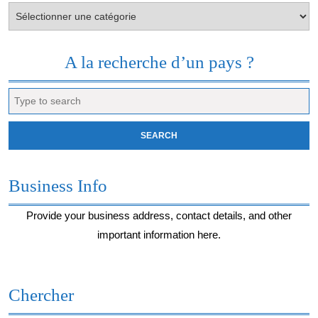
Votre
envie
du
moment…
A la recherche d’un pays ?
Search
for:
Business Info
Provide your business address, contact details, and other
important information here.
Chercher