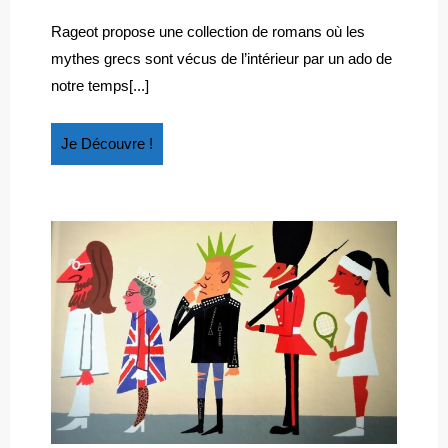
DANS
2018
Panique
LA
dans
Rageot propose une collection de romans où les
la
MYTHOLOGIE
mythes grecs sont vécus de l’intérieur par un ado de
mythologie
notre temps[...]
Je
Je Découvre !
Découvre
!