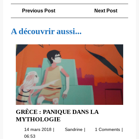
Navigation
Previous
Next
Previous Post
Next Post
de
Post
Post
l’article
A découvrir aussi...
GRÈCE : PANIQUE DANS LA
GRÈCE
MYTHOLOGIE
:
14
Grèce
14 mars 2018
Sandrine
1 Comments
PANIQUE
mars
:
06:53