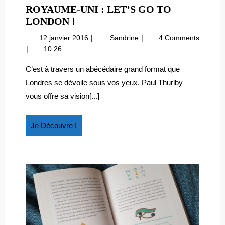
ROYAUME-UNI : LET’S GO TO
ROYAUME-
LONDON !
UNI
12
Royaume-
12 janvier 2016
Sandrine
4 Comments
:
janvier
Uni
10:26
LET’S
2016
:
GO
Let’s
C’est à travers un abécédaire grand format que
go
TO
Londres se dévoile sous vos yeux. Paul Thurlby
to
LONDON
vous offre sa vision[...]
London
!
!
Je
Je Découvre !
Découvre
!