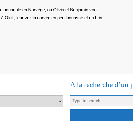
:
DOSSIER
 à Olrik, leur voisin norvégien peu loquasse et un brin
MØRDEN
A la recherche d’un 
Search
for: