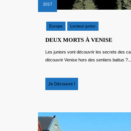
2017
31
mars
2017
Europe
Lecteur junior
DEUX
DEUX MORTS À VENISE
MORT
Les juniors vont découvrir les secrets des canaux vénitiens grâce à une enquête policière. Prêt à
À
découvrir Venise hors des sentiers battus ?..
VENIS
Je
Je Découvre !
Découvre
!