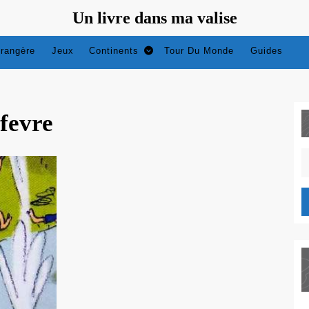
Un livre dans ma valise
trangère
Jeux
Continents
Tour Du Monde
Guides
fevre
S
fo