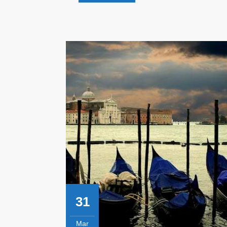
Découvre
!
31
Mar