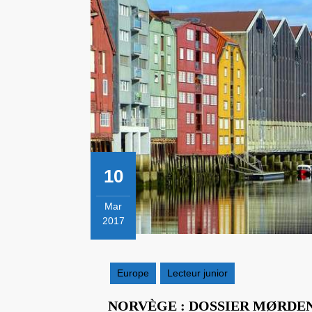
10
Mar
2017
10
mars
2017
Europe
Lecteur junior
NORVÈGE : DOSSIER MØRDE