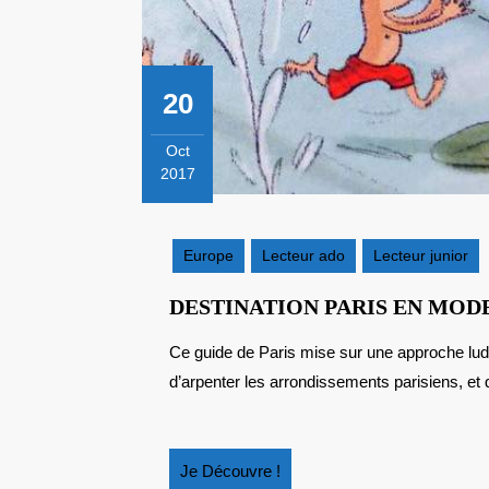
20
Oct
2017
20
octobre
2017
Europe
Lecteur ado
Lecteur junior
DESTINATION PARIS EN MOD
Ce guide de Paris mise sur une approche ludique pour donner envie aux parents et aux enfants
d’arpenter les arrondissements parisiens, et d
Je
Je Découvre !