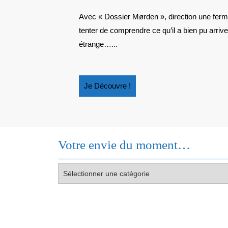
Avec « Dossier Mørden », direction une ferme aquacole en Norvège, où Olivia et Benjamin vont
tenter de comprendre ce qu’il a bien pu arrive
étrange…...
Je
Je Découvre !
Découvre
!
Votre envie du moment…
Votre
envie
du
moment…