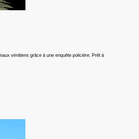
S
.
E