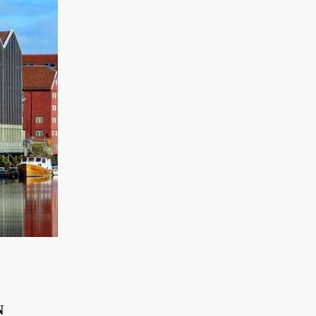
NORVÈGE
N