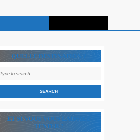
QUELLE DESTINATION ?
earch
r:
ET SI VOUS VOUS LAISSIEZ
TENTER ?