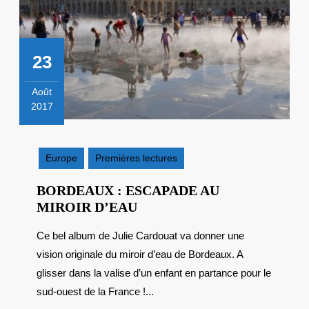
23
Août
2017
23
août
2017
Europe
Premières lectures
BORDEAUX : ESCAPADE AU
BORDEAUX
MIROIR D’EAU
:
Ce bel album de Julie Cardouat va donner une
ESCAPADE
vision originale du miroir d’eau de Bordeaux. A
AU
MIROIR
glisser dans la valise d’un enfant en partance pour le
D’EAU
sud-ouest de la France !...