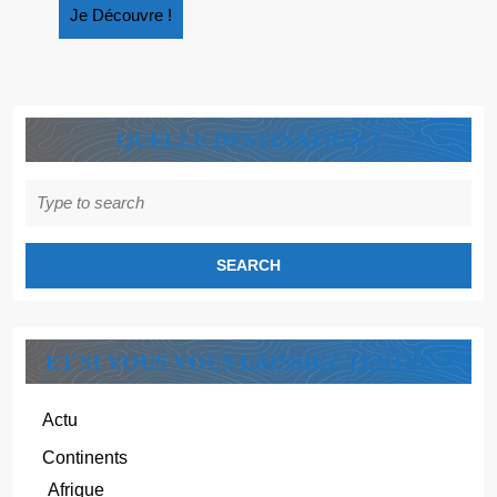
D’ARTAGNAN
Je
Je Découvre !
Découvre
!
QUELLE DESTINATION ?
Search
for:
ET SI VOUS VOUS LAISSIEZ TENTER ?
Actu
Continents
Afrique