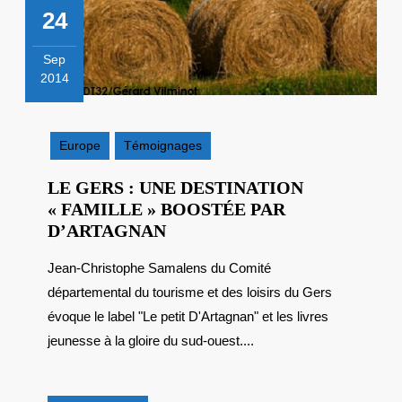
24
Sep
2014
24
septembre
2014
Europe
Témoignages
LE GERS : UNE DESTINATION
« FAMILLE » BOOSTÉE PAR
LE
D’ARTAGNAN
GERS
Jean-Christophe Samalens du Comité
:
départemental du tourisme et des loisirs du Gers
UNE
DESTINATION
évoque le label "Le petit D'Artagnan" et les livres
« FAMILLE »
jeunesse à la gloire du sud-ouest....
BOOSTÉE
PAR