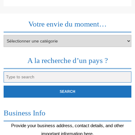
Votre envie du moment…
Votre
envie
du
moment…
A la recherche d’un pays ?
Search
for:
Business Info
Provide your business address, contact details, and other
important information here.