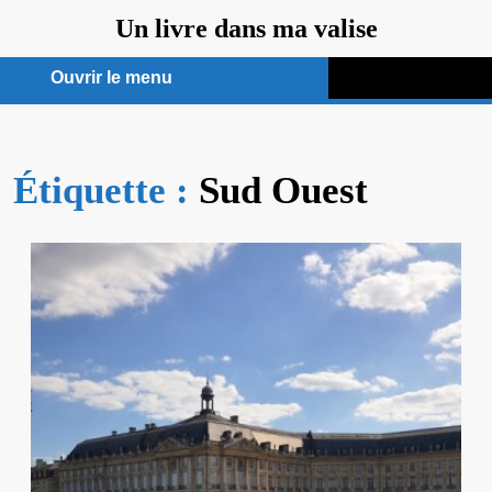
Aller
Un livre dans ma valise
au
contenu
Ouvrir le menu
Ouvrir
le
Étiquette :
menu
Sud Ouest