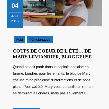
04
Août
2015
4
août
2015
Actu
Témoignages
COUPS DE COEUR DE L’ÉTÉ… DE
COUPS
MARY LEVIANDIER, BLOGGEUSE
DE
Quand on doit partir dans la capitale anglaise en
COEUR
famille, Londres pour les enfants, le blog de Mary
DE
L’ÉTÉ
est une mine précieuse d’informations et de bons
DE
plans. Pour cet été, Mary vous conseille un roman
MARY
se déroulant à Londres, mais pas seulement !...
LEVIAN
BLOGG