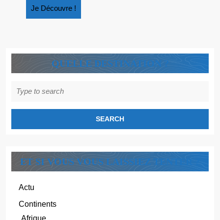
Je
Je Découvre !
Découvre
!
QUELLE DESTINATION ?
Search
for:
ET SI VOUS VOUS LAISSIEZ TENTER ?
Actu
Continents
Afrique