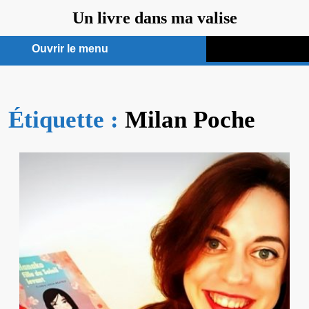
Aller
Un livre dans ma valise
au
contenu
Ouvrir le menu
Ouvrir
le
Étiquette :
menu
Milan Poche