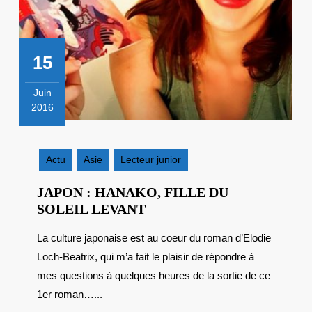
15
Juin
2016
15
juin
2016
Actu
Asie
Lecteur junior
JAPON : HANAKO, FILLE DU
JAPON
SOLEIL LEVANT
:
La culture japonaise est au coeur du roman d’Elodie
HANAKO,
Loch-Beatrix, qui m’a fait le plaisir de répondre à
FILLE
DU
mes questions à quelques heures de la sortie de ce
SOLEIL
1er roman…...
LEVANT