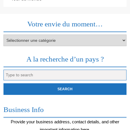
Votre envie du moment…
Votre
envie
du
moment…
A la recherche d’un pays ?
Search
for:
Business Info
Provide your business address, contact details, and other
important information here.