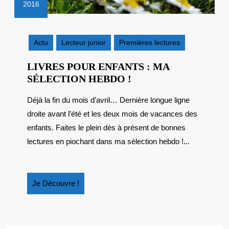
2016
29
avril
2016
Actu
Lecteur junior
Premières lectures
LIVRES POUR ENFANTS : MA
LIVRES
SÉLECTION HEBDO !
POUR
Déjà la fin du mois d’avril… Dernière longue ligne
ENFANTS
droite avant l’été et les deux mois de vacances des
:
MA
enfants. Faites le plein dès à présent de bonnes
SÉLECTION
lectures en piochant dans ma sélection hebdo !...
HEBDO
!
Je
Je Découvre !
Découvre
!