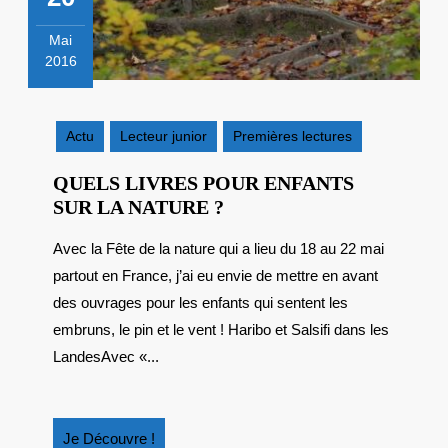
Mai
2016
20
mai
2016
Actu
Lecteur junior
Premières lectures
QUELS LIVRES POUR ENFANTS
QUELS
SUR LA NATURE ?
LIVRES
Avec la Fête de la nature qui a lieu du 18 au 22 mai
POUR
partout en France, j’ai eu envie de mettre en avant
ENFANTS
SUR
des ouvrages pour les enfants qui sentent les
LA
embruns, le pin et le vent ! Haribo et Salsifi dans les
NATURE
LandesAvec «...
?
Je
Je Découvre !