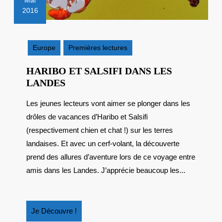
Mai
2016
16
mai
2016
Europe
Premières lectures
HARIBO ET SALSIFI DANS LES
HARIBO
LANDES
ET
Les jeunes lecteurs vont aimer se plonger dans les
SALSIFI
drôles de vacances d’Haribo et Salsifi
DANS
LES
(respectivement chien et chat !) sur les terres
LANDES
landaises. Et avec un cerf-volant, la découverte
prend des allures d’aventure lors de ce voyage entre
amis dans les Landes. J’apprécie beaucoup les...
Je
Je Découvre !
Découvre