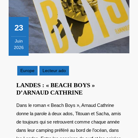
23
Juin
2026
23
juin
2026
Europe
Lecteur ado
LANDES : « BEACH BOYS »
LANDES
D’ARNAUD CATHRINE
:
Dans le roman « Beach Boys », Arnaud Cathrine
« BEACH
donne la parole à deux ados, Titouan et Sacha, amis
BOYS »
D’ARNAUD
de toujours qui se retrouvent comme chaque année
CATHRINE
dans leur camping préféré au bord de l’océan, dans