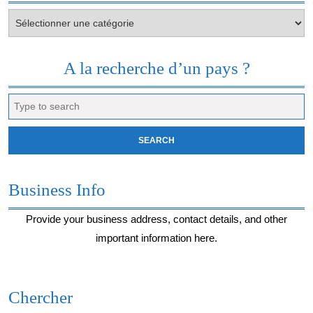
Votre
envie
du
moment…
A la recherche d’un pays ?
Search
for:
Business Info
Provide your business address, contact details, and other
important information here.
Chercher