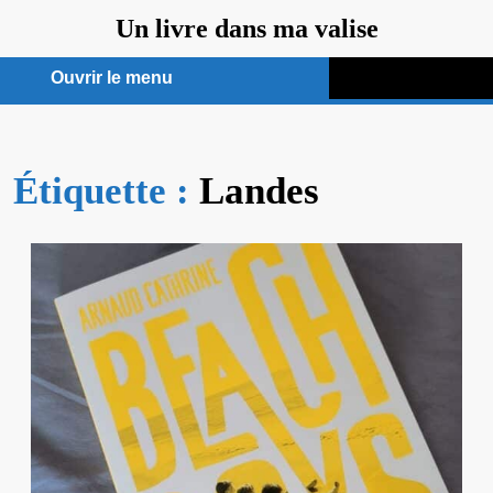
Aller
Un livre dans ma valise
au
contenu
Ouvrir le menu
Ouvrir
le
Étiquette :
menu
Landes