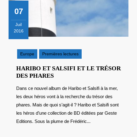
07
Juil
2016
7
juillet
2016
Europe
Premières lectures
HARIBO ET SALSIFI ET LE TRÉSOR
HARIBO
DES PHARES
ET
Dans ce nouvel album de Haribo et Salsifi à la mer,
SALSIFI
les deux héros vont à la recherche du trésor des
ET
LE
phares. Mais de quoi s’agit-il ? Haribo et Salsifi sont
TRÉSOR
les héros d’une collection de BD éditées par Geste
DES
Editions. Sous la plume de Frédéric...
PHARES