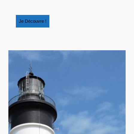
BÊTES
DU
LITTORA
Je
Je Découvre !
Découvre
!