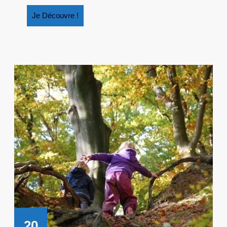
Je
Je Découvre !
Découvre
!
20