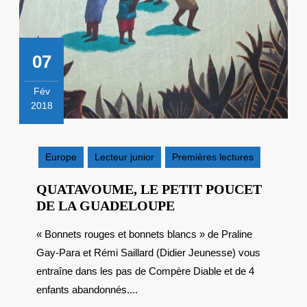
07
Fév
2018
7
février
2018
Europe
Lecteur junior
Premières lectures
QUATAVOUME, LE PETIT POUCET
QUATAVOUME,
DE LA GUADELOUPE
LE
« Bonnets rouges et bonnets blancs » de Praline
PETIT
Gay-Para et Rémi Saillard (Didier Jeunesse) vous
POUCET
DE
entraîne dans les pas de Compère Diable et de 4
LA
enfants abandonnés....
GUADELOUPE