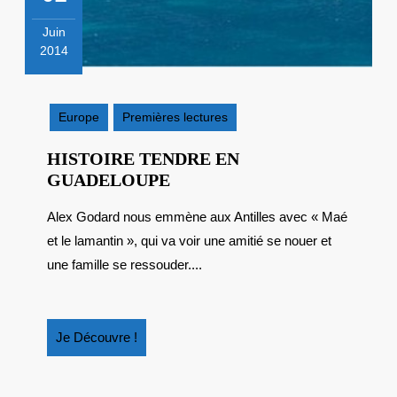
Juin
2014
1
juin
2014
Europe
Premières lectures
HISTOIRE TENDRE EN
HISTOIRE
GUADELOUPE
TENDRE
Alex Godard nous emmène aux Antilles avec « Maé
EN
et le lamantin », qui va voir une amitié se nouer et
GUADELOUPE
une famille se ressouder....
Je
Je Découvre !
Découvre
!