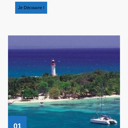
Je
Je Découvre !
Découvre
!
01