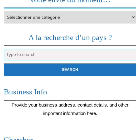
Votre
envie
du
moment…
A la recherche d’un pays ?
Search
for:
Business Info
Provide your business address, contact details, and other
important information here.
Chercher