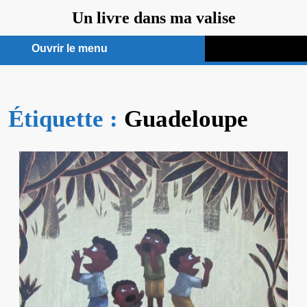
Aller
Un livre dans ma valise
au
contenu
Ouvrir le menu
Ouvrir
le
Étiquette :
menu
Guadeloupe