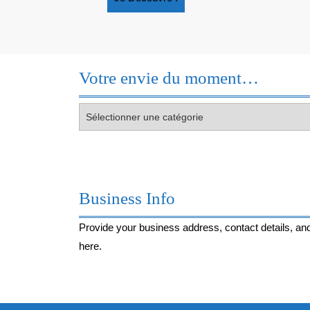
Découvre
!
Votre envie du moment…
Votre
envie
du
moment…
Business Info
Provide your business address, contact details, and
here.