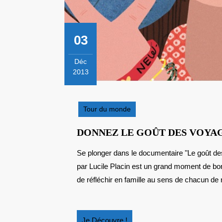
03
Déc
2013
3
décembre
2013
Tour du monde
DONNEZ LE GOÛT DES VOYAG
Se plonger dans le documentaire "Le goût des voyages" de Geneviève Clastres illustré brillamment
par Lucile Placin est un grand moment de bo
de réfléchir en famille au sens de chacun de
Je
Je Découvre !