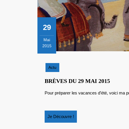
29
Mai
2015
29
mai
2015
Actu
BRÈVE
BRÈVES DU 29 MAI 2015
DU
Pour préparer les vacances d’été, voici ma p
29
MAI
2015
Je
Je Découvre !
Découvre
!