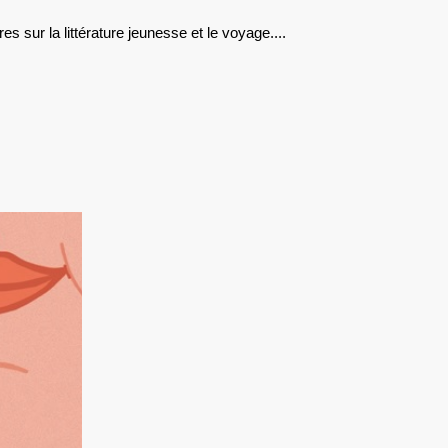
DU
es sur la littérature jeunesse et le voyage....
10
OCTOBRE
2014