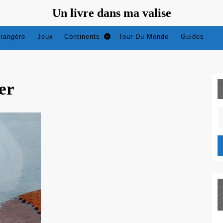
Un livre dans ma valise
trangère
Jeux
Continents
Tour Du Monde
Guides
er
S
fo