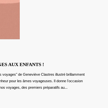
DONNEZ
ES AUX ENFANTS !
LE
GOÛT
nheur pour les âmes voyageuses. Il donne l'occasion
DES
VOYAGES
 nos voyages, des premiers préparatifs au...
AUX
ENFANTS
!