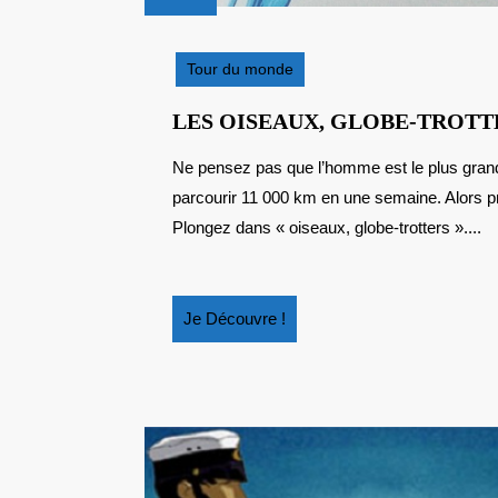
14
novembre
2014
Tour du monde
LES OISEAUX, GLOBE-TROTT
Ne pensez pas que l’homme est le plus grand des voyageurs : la barge rousse est capable de
parcourir 11 000 km en une semaine. Alors pr
Plongez dans « oiseaux, globe-trotters »....
Je
Je Découvre !
Découvre
!