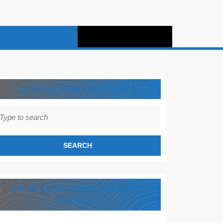
QUELLE DESTINATION ?
earch
r:
ET SI VOUS VOUS LAISSIEZ
TENTER ?