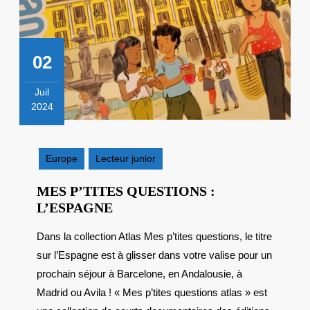
02
Juil
2024
2
juillet
2024
Europe
Lecteur junior
MES P’TITES QUESTIONS :
MES
L’ESPAGNE
P’TITES
Dans la collection Atlas Mes p’tites questions, le titre
QUESTIONS
sur l’Espagne est à glisser dans votre valise pour un
:
L’ESPAGNE
prochain séjour à Barcelone, en Andalousie, à
Madrid ou Avila ! « Mes p’tites questions atlas » est