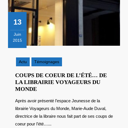
13
Juin
2015
13
juin
2015
Actu
Témoignages
COUPS DE COEUR DE L’ÉTÉ… DE
LA LIBRAIRIE VOYAGEURS DU
COUPS
MONDE
DE
Après avoir présenté l’espace Jeunesse de la
COEUR
librairie Voyageurs du Monde, Marie-Aude Duval,
DE
L’ÉTÉ…
directrice de la libraire nous fait part de ses coups de
DE
coeur pour l’été…...