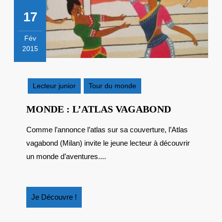
17
Fév
2015
17
février
2015
Lecteur junior
Tour du monde
MONDE
MONDE : L’ATLAS VAGABOND
:
Comme l’annonce l’atlas sur sa couverture, l’Atlas
L’ATLAS
vagabond (Milan) invite le jeune lecteur à découvrir
VAGABON
un monde d’aventures....
Je
Je Découvre !
Découvre
!