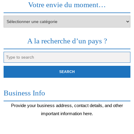
Votre envie du moment…
Votre
envie
du
moment…
A la recherche d’un pays ?
Search
for:
Business Info
Provide your business address, contact details, and other
important information here.