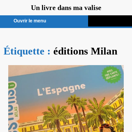
Aller
Un livre dans ma valise
au
contenu
Ouvrir le menu
Ouvrir
le
Étiquette :
menu
éditions Milan