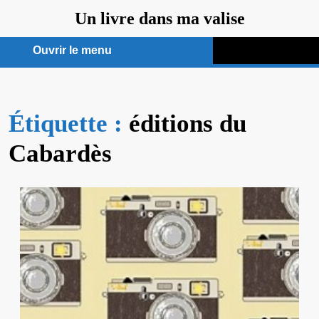
Aller
Un livre dans ma valise
au
contenu
Ouvrir le menu
Ouvrir
le
Étiquette :
menu
éditions du
Cabardès