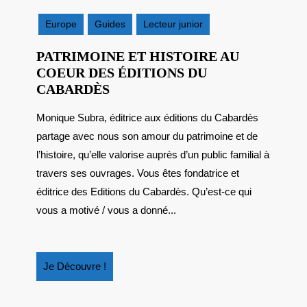
juin
2015
Europe
Guides
Lecteur junior
PATRIMOINE ET HISTOIRE AU
COEUR DES ÉDITIONS DU
PATRIMOINE
CABARDÈS
ET
Monique Subra, éditrice aux éditions du Cabardès
HISTOIRE
partage avec nous son amour du patrimoine et de
AU
COEUR
l’histoire, qu’elle valorise auprès d’un public familial à
DES
travers ses ouvrages. Vous êtes fondatrice et
ÉDITIONS
éditrice des Editions du Cabardès. Qu’est-ce qui
DU
vous a motivé / vous a donné...
CABARDÈS
Je
Je Découvre !
Découvre
!