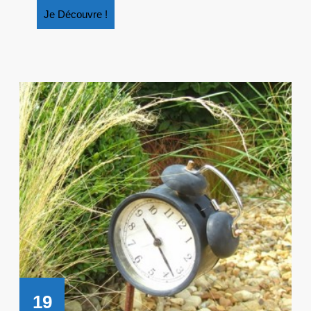
Je
Je Découvre !
Découvre
!
19