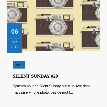
06
Sep
2015
6
septembre
2015
Actu
SILENT
SILENT SUNDAY #29
SUNDAY
Synchro pour ce Silent Sunday sur « un livre dans
#29
ma valise » : une photo, pas de mot !...