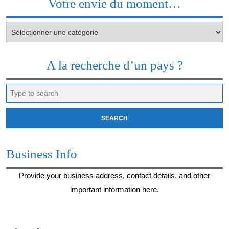
Votre envie du moment…
Votre
envie
du
moment…
A la recherche d’un pays ?
Search
for:
Business Info
Provide your business address, contact details, and other
important information here.