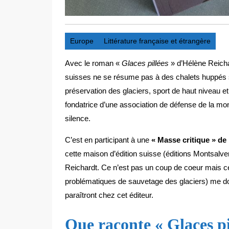
Europe
Littérature française et étrangère
Avec le roman «
Glaces pillées
» d’Hélène Reicha
suisses ne se résume pas à des chalets huppés 
préservation des glaciers, sport de haut niveau et
fondatrice d’une association de défense de la mo
silence.
C’est en participant à une
« Masse critique » de 
cette maison d’édition suisse (éditions Montsalve
Reichardt. Ce n’est pas un coup de coeur mais ce
problématiques de sauvetage des glaciers) me donn
paraîtront chez cet éditeur.
Que raconte « Glaces pi