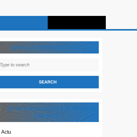
QUELLE DESTINATION ?
earch
r:
ET SI VOUS VOUS LAISSIEZ
TENTER ?
Actu