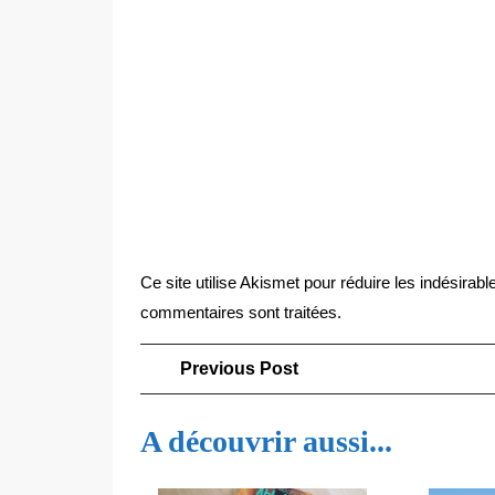
Ce site utilise Akismet pour réduire les indésirabl
commentaires sont traitées
.
Navigation
Previous
Previous Post
Post
de
A découvrir aussi...
l’article