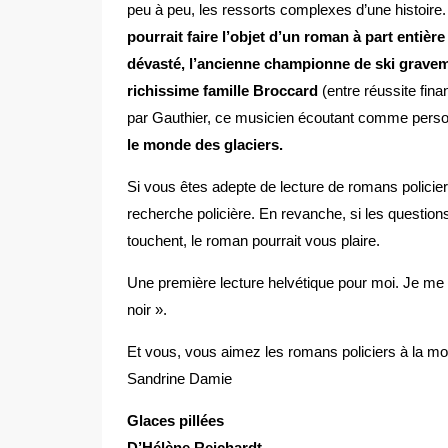
peu à peu, les ressorts complexes d’une histoire. 
pourrait faire l’objet d’un roman à part entière
dévasté, l’ancienne championne de ski graveme
richissime famille Broccard
(entre réussite fin
par Gauthier, ce musicien écoutant comme personne
le monde des glaciers.
Si vous êtes adepte de lecture de romans policie
recherche policière. En revanche, si les question
touchent, le roman pourrait vous plaire.
Une première lecture helvétique pour moi. Je me la
noir ».
Et vous, vous aimez les romans policiers à la m
Sandrine Damie
Glaces pillées
D’Hélène Reichardt