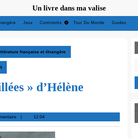
Un livre dans ma valise
trangère
Jeux
Continents
Tour Du Monde
Guides
ittérature française et étrangère
S
dt
fo
illées » d’Hélène
mentaire
12:04