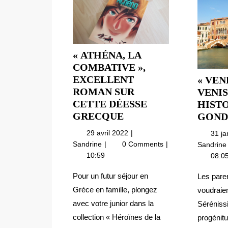
« ATHÉNA, LA
COMBATIVE »,
EXCELLENT
« VEN
ROMAN SUR
VENIS
CETTE DÉESSE
HISTO
« ATHÉNA,
GRECQUE
GOND
LA
29
29 avril 2022
31 j
COMBATIVE »,
avril
« Athéna,
Sandrine
0 Comments
Sandrin
EXCELLENT
2022
la
10:59
08:0
ROMAN
combative »,
excellent
SUR
Pour un futur séjour en
Les pare
roman
CETTE
Grèce en famille, plongez
voudraien
sur
DÉESSE
avec votre junior dans la
Séréniss
cette
GRECQUE
collection « Héroïnes de la
progénitu
déesse