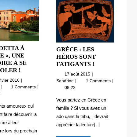
DETTA À
GRÈCE : LES
E », UNE
HÉROS SONT
IRE À SE
GRÈCE
FATIGANTS !
« VENDETTA
OLER !
:
17
17 août 2015
À
LES
31
août
Grèce
anvier 2016
Sandrine
1 Comments
VENISE »,
HÉROS
janvier
2015
« Vendetta
:
e
1 Comments
08:22
UNE
SONT
2016
à
les
5
HISTOIRE
Venise »,
héros
FATIGANTS
Vous partez en Grèce en
une
À
sont
nts amoureux qui
!
famille ? Si vous avez un
histoire
fatigants
SE
t faire découvrir la
ado dans la tribu, il devrait
à
!
GONDOLER
ime à leur
apprécier la lecture[...]
se
!
re lors du prochain
gondoler