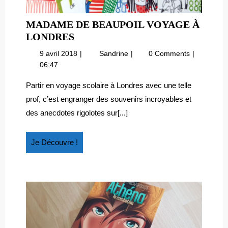
MADAME DE BEAUPOIL VOYAGE À
MADAME
LONDRES
DE
9
Madame
9 avril 2018
Sandrine
0 Comments
BEAUPOIL
avril
de
06:47
VOYAGE
2018
Beaupoil
À
voyage
Partir en voyage scolaire à Londres avec une telle
à
LONDRES
prof, c’est engranger des souvenirs incroyables et
Londres
des anecdotes rigolotes sur[...]
Je
Je Découvre !
Découvre
!