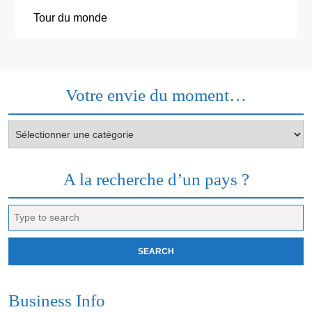
Tour du monde
Votre envie du moment…
Votre
envie
du
moment…
A la recherche d’un pays ?
Search
for:
Business Info