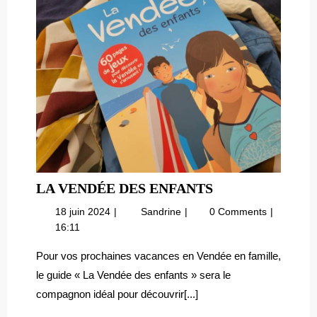
LA
LA VENDÉE DES ENFANTS
VENDÉE
18
La
18 juin 2024
Sandrine
0 Comments
DES
juin
Vendée
16:11
ENFANTS
2024
des
enfants
Pour vos prochaines vacances en Vendée en famille,
le guide « La Vendée des enfants » sera le
compagnon idéal pour découvrir[...]