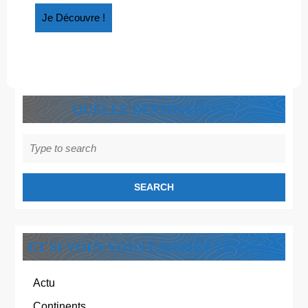
Je
Je Découvre !
Découvre
!
QUELLE DESTINATION ?
Search
for:
ET SI VOUS VOUS LAISSIEZ TENTER ?
Actu
Continents