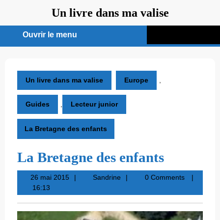
Aller
Un livre dans ma valise
au
contenu
Ouvrir le menu
Ouvrir
le
menu
Un livre dans ma valise
Europe
,
Guides
,
Lecteur junior
La Bretagne des enfants
La Bretagne des enfants
26
Sandrine
26 mai 2015
Sandrine
0 Comments
mai
16:13
2015