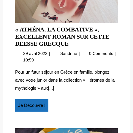
« ATHÉNA, LA COMBATIVE »,
EXCELLENT ROMAN SUR CETTE
« ATHÉNA,
DÉESSE GRECQUE
LA
29
« Athéna,
29 avril 2022
Sandrine
0 Comments
COMBATIVE »,
avril
la
10:59
EXCELLENT
2022
combative »,
ROMAN
excellent
Pour un futur séjour en Grèce en famille, plongez
roman
SUR
avec votre junior dans la collection « Héroïnes de la
sur
CETTE
mythologie » aux[...]
cette
DÉESSE
déesse
GRECQUE
grecque
Je
Je Découvre !
Découvre
!