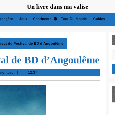
Un livre dans ma valise
trangère
Jeux
Continents
Tour Du Monde
Guides
irect du Festival de BD d’Angoulême
S
ival de BD d’Angoulême
fo
mentaire
12:37