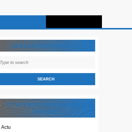
QUELLE DESTINATION ?
earch
r:
ET SI VOUS VOUS LAISSIEZ
TENTER ?
Actu