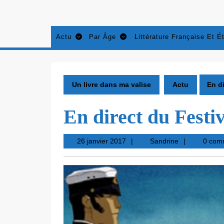
Aller
au
contenu
Actu
Par Âge
Littérature Française Et É
Un livre dans ma valise
Actu
En d
En direct du Fest
26
Sandrine
26 janvier 2017
Sandrine
0 com
janvier
2017