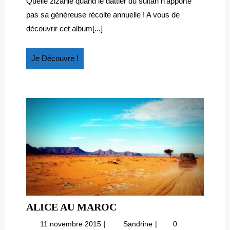
DU
Quelle zizanie quand le dattier du sultan n’apporte
du
SULTA
pas sa généreuse récolte annuelle ! A vous de
sultan
découvrir cet album[...]
Je
Je Découvre !
Découvre
!
ALICE
ALICE AU MAROC
AU
11
Alice
11 novembre 2015
Sandrine
0