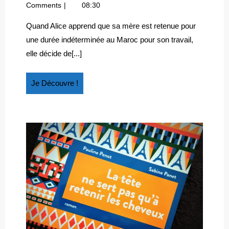
MAROC
novembre
au
Comments
08:30
2015
Maroc
Quand Alice apprend que sa mère est retenue pour
une durée indéterminée au Maroc pour son travail,
elle décide de[...]
Je
Je Découvre !
Découvre
!