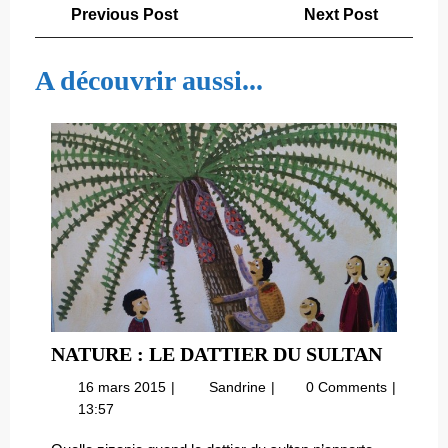
Navigation
Previous
Next
Previous Post
Next Post
de
Post
Post
l’article
A découvrir aussi...
NATU
NATURE : LE DATTIER DU SULTAN
:
16
Nature
16 mars 2015
Sandrine
0 Comments
LE
mars
:
13:57
DATTI
2015
le
dattier