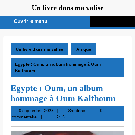
Aller
Un livre dans ma valise
au
contenu
Ouvrir le menu
Ouvrir
le
menu
Un livre dans ma valise
Afrique
Egypte : Oum, un album hommage à Oum
Kalthoum
Egypte : Oum, un album
hommage à Oum Kalthoum
6
Sandrine
6 septembre 2023
Sandrine
0
septembre
commentaire
12:15
2023