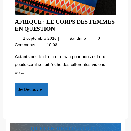
AFRIQUE : LE CORPS DES FEMMES
AFRIQUE
EN QUESTION
:
2
Afrique
2 septembre 2016
Sandrine
0
LE
septembre
:
Comments
10:08
CORPS
2016
le
DES
corps
Autant vous le dire, ce roman pour ados est une
des
FEMMES
pépite car il se fait l’écho des différentes visions
femmes
EN
de[...]
en
QUESTION
question
Je
Je Découvre !
Découvre
!
QUELLE DESTINATION ?