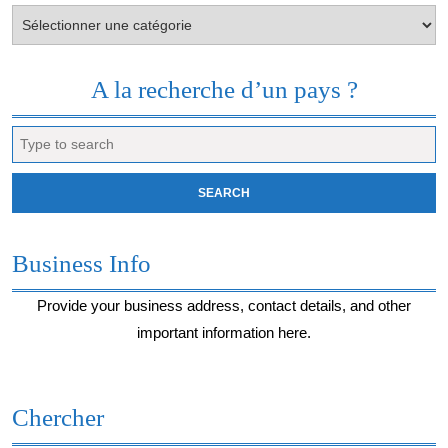
Votre
envie
du
moment…
A la recherche d’un pays ?
Search
for:
Business Info
Provide your business address, contact details, and other
important information here.
Chercher