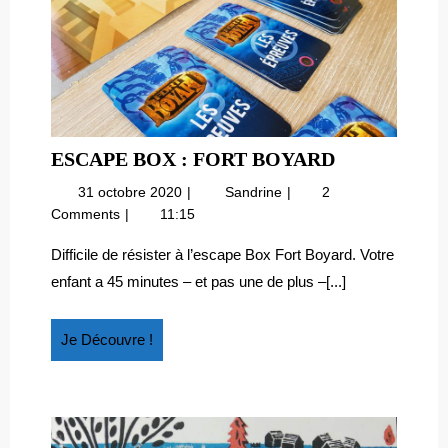
ESCAPE
ESCAPE BOX : FORT BOYARD
BOX
31
Escape
31 octobre 2020
Sandrine
2
:
octobre
box
Comments
11:15
FORT
2020
:
BOYARD
Fort
Difficile de résister à l’escape Box Fort Boyard. Votre
Boyard
enfant a 45 minutes – et pas une de plus –[...]
Je
Je Découvre !
Découvre
!