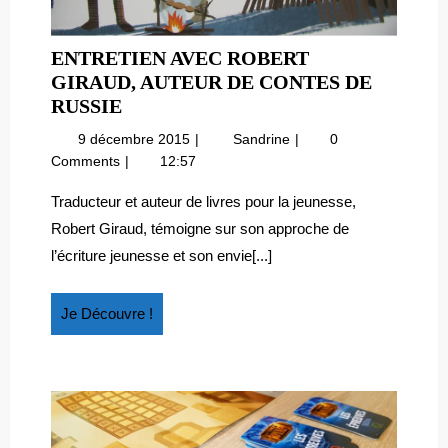
ENTRETIEN AVEC ROBERT
GIRAUD, AUTEUR DE CONTES DE
ENTRETIEN
RUSSIE
AVEC
9
Entretien
9 décembre 2015
Sandrine
0
ROBERT
décembre
avec
Comments
12:57
GIRAUD,
2015
Robert
AUTEUR
Giraud,
Traducteur et auteur de livres pour la jeunesse,
auteur
DE
Robert Giraud, témoigne sur son approche de
de
CONTES
l’écriture jeunesse et son envie[...]
Contes
DE
de
RUSSIE
Russie
Je
Je Découvre !
Découvre
!