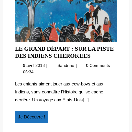
LE GRAND DÉPART : SUR LA PISTE
LE
DES INDIENS CHEROKEES
GRAND
9
Le
9 avril 2018
Sandrine
0 Comments
DÉPART
avril
grand
06:34
:
2018
départ
SUR
:
Les enfants aiment jouer aux cow-boys et aux
sur
LA
Indiens, sans connaître l’Histoire qui se cache
la
PISTE
derrière. Un voyage aux Etats-Unis[...]
piste
DES
des
INDIENS
Indiens
Je
Je Découvre !
CHEROKEES
Cherokees
Découvre
!