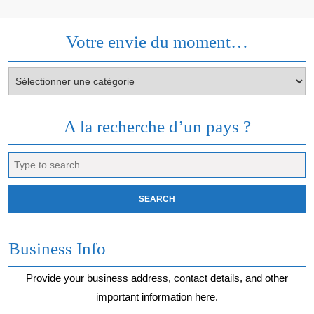
Votre envie du moment…
Votre
envie
du
moment…
A la recherche d’un pays ?
Search
for:
Business Info
Provide your business address, contact details, and other
important information here.