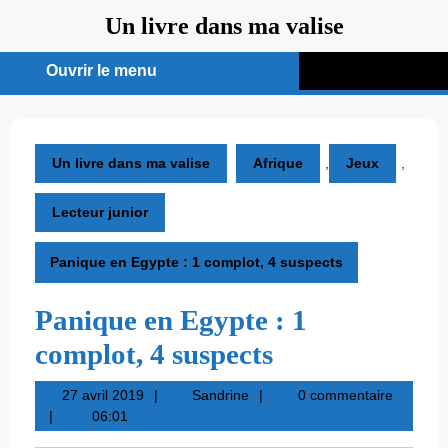
Aller
Un livre dans ma valise
au
contenu
Ouvrir le menu
Ouvrir
le
menu
Un livre dans ma valise
Afrique
,
Jeux
,
Lecteur junior
Panique en Egypte : 1 complot, 4 suspects
Panique en Egypte : 1
complot, 4 suspects
27
Sandrine
27 avril 2019
Sandrine
0 commentaire
avril
06:01
2019