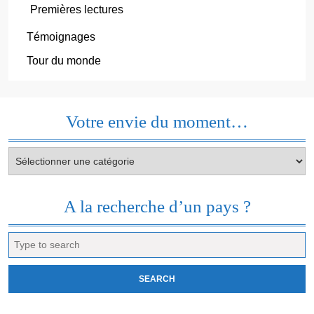
Premières lectures
Témoignages
Tour du monde
Votre envie du moment…
Votre
envie
du
moment…
A la recherche d’un pays ?
Search
for: