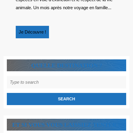
BEL
animale. Un mois après notre voyage en famille...
ALBUM
HOMMAGE
AU
Je
Je Découvre !
DERNIER
Découvre
RHINO
!
BLANC
QUELLE DESTINATION ?
Search
for:
ET SI VOUS VOUS LAISSIEZ TENTER ?