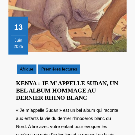
13
Juin
2025
13
juin
2025
Afrique
Premières lectures
KENYA : JE M’APPELLE SUDAN, UN
BEL ALBUM HOMMAGE AU
KENYA
DERNIER RHINO BLANC
:
« Je m’appelle Sudan » est un bel album qui raconte
JE
aux enfants la vie du dernier rhinocéros blanc du
M’APPELLE
SUDAN,
Nord. À lire avec votre enfant pour évoquer les
UN
espèces en voie d’extinction et le respect de la vie