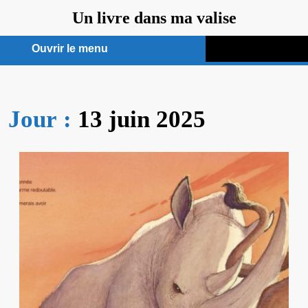
Aller
Un livre dans ma valise
au
contenu
Ouvrir le menu
Ouvrir
le
Jour :
13 juin 2025
menu