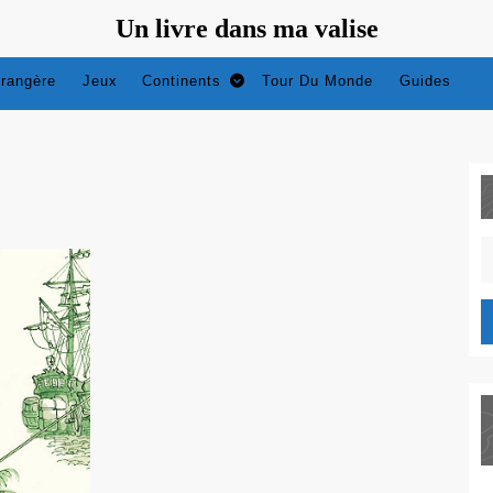
Un livre dans ma valise
trangère
Jeux
Continents
Tour Du Monde
Guides
S
fo