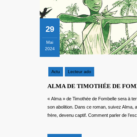
29
Mai
2024
29
mai
2024
Actu
Lecteur ado
ALMA DE TIMOTHÉE DE FOM
« Alma » de Timothée de Fombelle sera à term
son abolition. Dans ce roman, suivez Alma, 
frère, devenu captif. Comment parler de l’esc