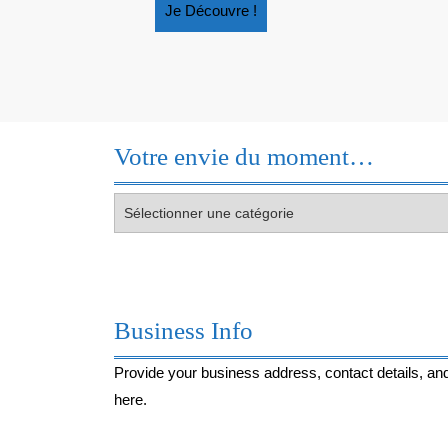
Je
Je Découvre !
Découvre
!
Votre envie du moment…
Votre
envie
du
moment…
Business Info
Provide your business address, contact details, and
here.