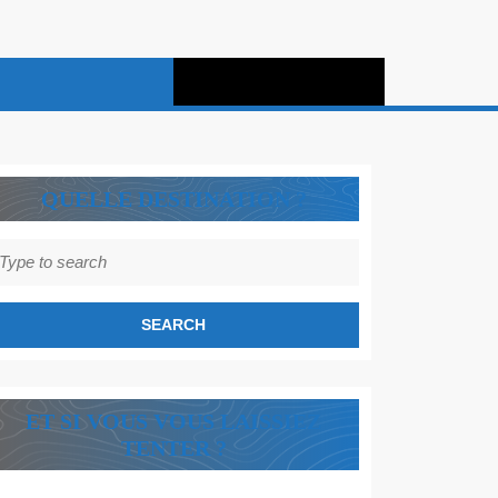
QUELLE DESTINATION ?
earch
r:
ET SI VOUS VOUS LAISSIEZ
TENTER ?