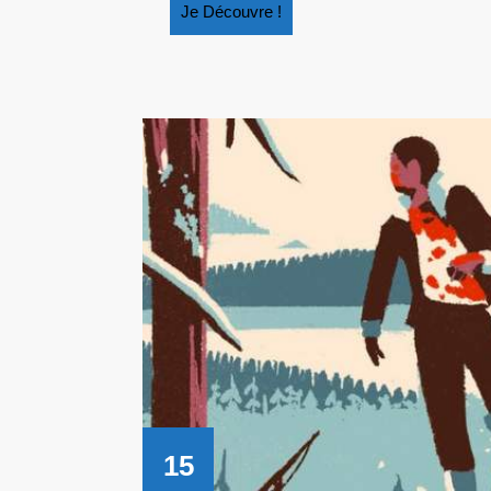
Je
Je Découvre !
Découvre
!
15