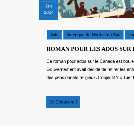
Jan
2024
15
janvier
2024
Actu
Amérique du Nord et du Sud
Le
ROMAN POUR LES ADOS SUR L
Ce roman pour ados sur le Canada est bouleversant. Au Canada jusqu’aux années 70, le
Gouvernement avait décidé de retirer les enfa
des pensionnats religieux. L’objectif ? « Tuer l
Je
Je Découvre !
Découvre
!