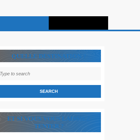
QUELLE DESTINATION ?
earch
r:
ET SI VOUS VOUS LAISSIEZ
TENTER ?