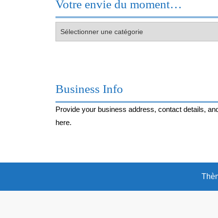
Votre envie du moment…
Votre
envie
du
moment…
Business Info
Provide your business address, contact details, and
here.
Thèm