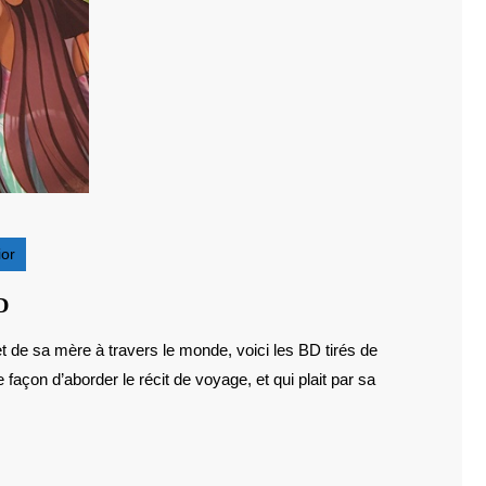
ior
BD
D
:
JULIETTE
façon d’aborder le récit de voyage, et qui plait par sa
À
HOLLYWOOD