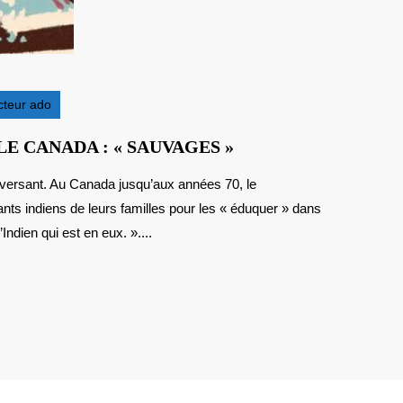
cteur ado
ROMAN
E CANADA : « SAUVAGES »
POUR
LES
nts indiens de leurs familles pour les « éduquer » dans
ADOS
SUR
’Indien qui est en eux. »....
LE
CANADA
:
« SAUVAGES »