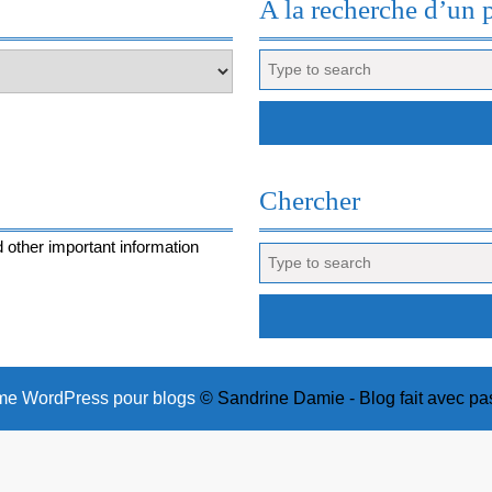
A la recherche d’un 
Search
for:
Chercher
 other important information
Search
for:
e WordPress pour blogs
© Sandrine Damie - Blog fait avec pa