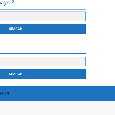
pays ?
ssion