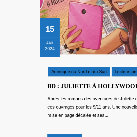
15
Jan
2024
15
janvier
2024
Amérique du Nord et du Sud
Lecteur jun
BD : JULIETTE À HOLLYWOO
Après les romans des aventures de Juliette et de sa mère à travers le monde, voici les BD tirés de
ces ouvrages pour les 9/11 ans. Une nouvelle 
mise en page décalée et ses...