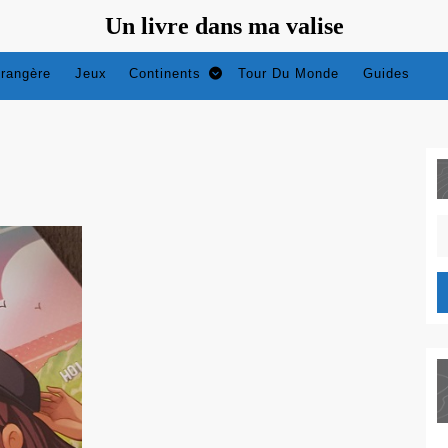
Un livre dans ma valise
trangère
Jeux
Continents
Tour Du Monde
Guides
4
S
fo