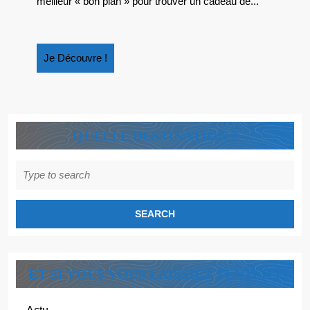
meilleur « bon plan » pour trouver un cadeau de...
VOYAGE
Je
Je Découvre !
Découvre
!
QUELLE DESTINATION ?
Search
for:
ET SI VOUS VOUS LAISSIEZ TENTER ?