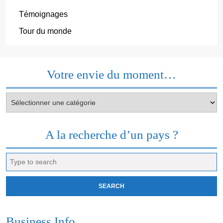
Témoignages
Tour du monde
Votre envie du moment…
Votre
envie
du
moment…
A la recherche d’un pays ?
Search
for:
Business Info