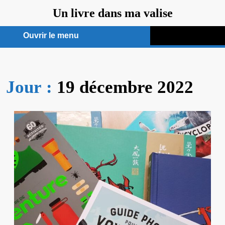
Aller
Un livre dans ma valise
au
contenu
Ouvrir le menu
Ouvrir
le
Jour :
19 décembre 2022
menu