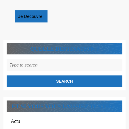
Je
Je Découvre !
Découvre
!
QUELLE DESTINATION ?
Search
for:
ET SI VOUS VOUS LAISSIEZ TENTER ?
Actu