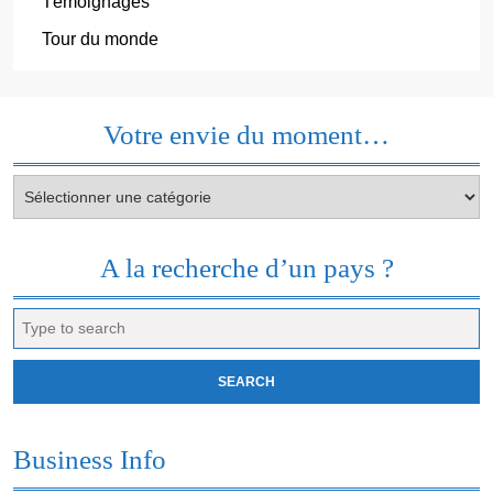
Témoignages
Tour du monde
Votre envie du moment…
Votre
envie
du
moment…
A la recherche d’un pays ?
Search
for:
Business Info