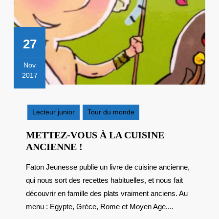
27
Nov
2017
27
novembre
2017
Lecteur junior
Tour du monde
METTEZ-VOUS À LA CUISINE
METTEZ-
ANCIENNE !
VOUS
Faton Jeunesse publie un livre de cuisine ancienne,
À
qui nous sort des recettes habituelles, et nous fait
LA
CUISINE
découvrir en famille des plats vraiment anciens. Au
ANCIENNE
menu : Egypte, Grèce, Rome et Moyen Age....
!