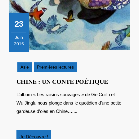
23
Juin
2016
23
juin
2016
Asie
Premières lectures
CHINE
CHINE : UN CONTE POÉTIQUE
:
L’album « Les raisins sauvages » de Ge Cuilin et
UN
Wu Jinglu nous plonge dans le quotidien d’une petite
CONTE
POÉTIQU
gardeuse d’oies en Chine…....
Je
Je Découvre !