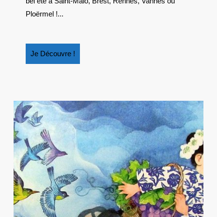
bel été à Saint-Malo, Brest, Rennes, Vannes ou
ENFANTS
Ploërmel !...
Je
Je Découvre !
Découvre
!