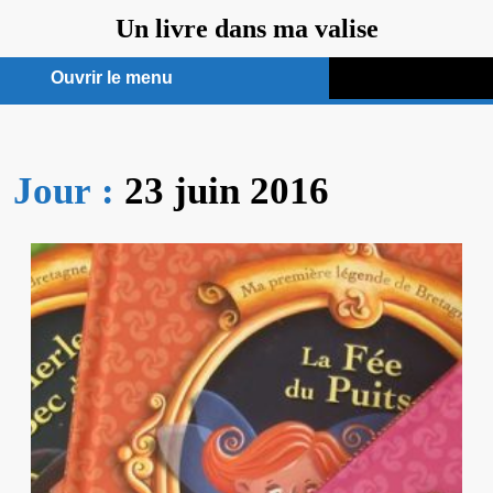
Aller
Un livre dans ma valise
au
contenu
Ouvrir le menu
Ouvrir
le
Jour :
23 juin 2016
menu