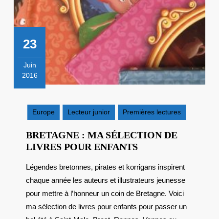
23
Juin
2016
23
juin
2016
Europe
Lecteur junior
Premières lectures
BRETAGNE : MA SÉLECTION DE
BRETAGNE
LIVRES POUR ENFANTS
:
Légendes bretonnes, pirates et korrigans inspirent
MA
chaque année les auteurs et illustrateurs jeunesse
SÉLECTION
DE
pour mettre à l’honneur un coin de Bretagne. Voici
LIVRES
ma sélection de livres pour enfants pour passer un
POUR