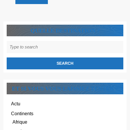
Découvre
!
QUELLE DESTINATION ?
Search
for:
ET SI VOUS VOUS LAISSIEZ TENTER ?
Actu
Continents
Afrique