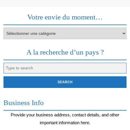
Votre envie du moment…
Votre
envie
du
moment…
A la recherche d’un pays ?
Search
for:
Business Info
Provide your business address, contact details, and other
important information here.