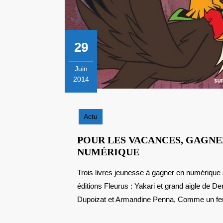
29
Juin
2014
29
juin
2014
Actu
POUR LES VACANCES, GAGNEZ
POUR
NUMÉRIQUE
LES
Trois livres jeunesse à gagner en numérique sur "Un livre dans ma valise" en partenariat avec les
VACANCES,
éditions Fleurus : Yakari et grand aigle de De
GAGNEZ
3
Dupoizat et Armandine Penna, Comme un feu
LIVRES