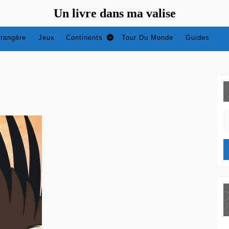
Un livre dans ma valise
trangère
Jeux
Continents
Tour Du Monde
Guides
S
fo