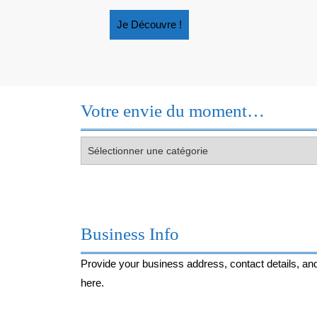
JEUNESSE
EN
Je
Je Découvre !
NUMÉRIQUE
Découvre
!
Votre envie du moment…
Votre
envie
du
moment…
Business Info
Provide your business address, contact details, and
here.