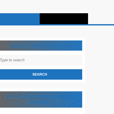
QUELLE DESTINATION ?
earch
r:
ET SI VOUS VOUS LAISSIEZ
TENTER ?