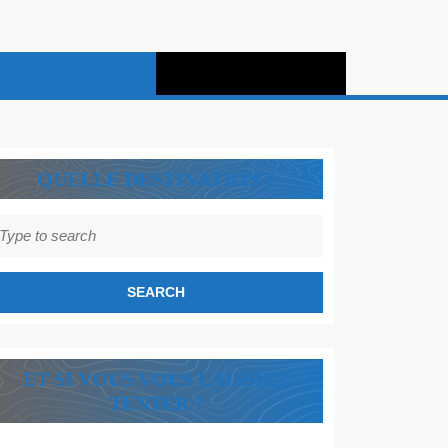
QUELLE DESTINATION ?
earch
r:
ET SI VOUS VOUS LAISSIEZ
TENTER ?