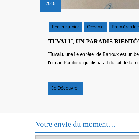
2015
11
décembre
2015
Lecteur junior
Océanie
Premières lec
TUVALU, UN PARADIS BIENTÔ
"Tuvalu, une île en tête" de Barroux est un bel album jeunesse à la gloire de cet archipel au coeur de
l'océan Pacifique qui disparaît du fait de la m
Je
Je Découvre !
Découvre
!
Votre envie du moment…
Votre