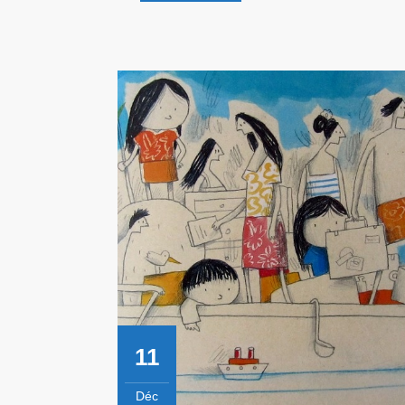
DU
Découvre
TOURISME
!
RESPONSABLE
11
Déc