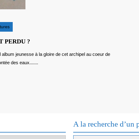
tures
TUVALU,
T PERDU ?
UN
PARADIS
ontée des eaux.......
BIENTÔT
PERDU
?
A la recherche d’un 
Search