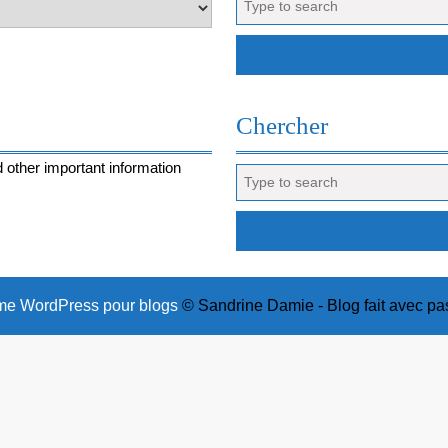
for:
Chercher
 other important information
Search
for:
e WordPress pour blogs
© Sandrine Damie - Blog fait avec pa