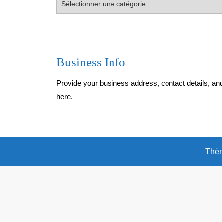
envie
du
moment…
Business Info
Provide your business address, contact details, and
here.
Thèm