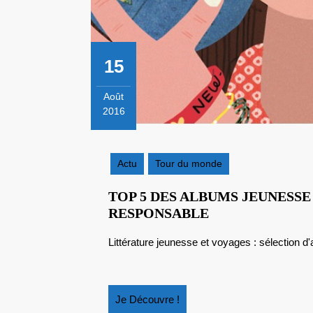
15
Août
2016
15
août
2016
Actu
Tour du monde
TOP 5 DES ALBUMS JEUNESS
TOP
RESPONSABLE
5
Littérature jeunesse et voyages : sélection 
DES
ALBUMS
JEUNESSE
AUTOUR
Je
Je Découvre !