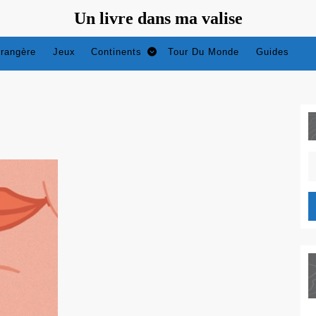
Un livre dans ma valise
trangère
Jeux
Continents
Tour Du Monde
Guides
S
fo