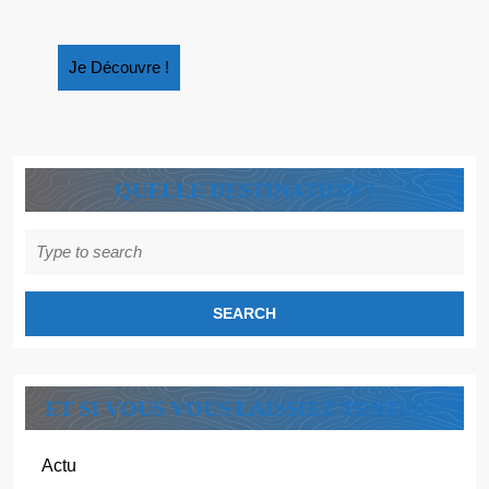
Je
Je Découvre !
Découvre
!
QUELLE DESTINATION ?
Search
for:
ET SI VOUS VOUS LAISSIEZ TENTER ?
Actu