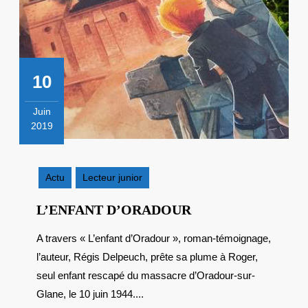
10
Juin
2019
10
juin
2019
Actu
Lecteur junior
L’ENFANT
L’ENFANT D’ORADOUR
D’ORADOUR
A travers « L’enfant d’Oradour », roman-témoignage,
l’auteur, Régis Delpeuch, prête sa plume à Roger,
seul enfant rescapé du massacre d’Oradour-sur-
Glane, le 10 juin 1944....