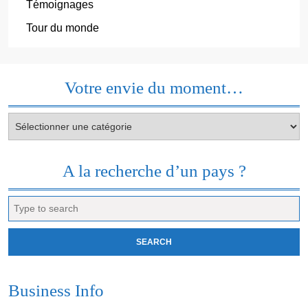
Témoignages
Tour du monde
Votre envie du moment…
Votre
envie
du
moment…
A la recherche d’un pays ?
Search
for:
Business Info